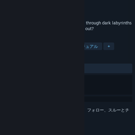
開発元
UPandQ
パブリッシャー
UPandQ
リリース日
2018年6月13日
LabRpgUp is a unique J-RPG game. Travel through dark labyrinths
filled with old guards. Can you find a way out?
タグ
アドベンチャー
インディー
カジュアル
+
レビュー
全期間：
賛否両論
(19件中63%)
このアイテムをウィッシュリストへの追加、フォロー、スルーとチ
ェックするには、
サインイン
してください。