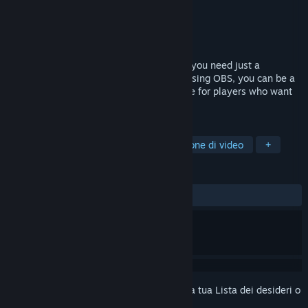
Sviluppatore
えいえいっ! 怒った?
Editore
えいえいっ! 怒った?
Rilasciato
18 giu 2018
Wakaru is an easy-to-use Vtuber tool,all you need just a
webcam, or mobile phone ‎camera. With using OBS, you can be a
Vtuber right now! This software is suitable for players who want
to become a Vtuber on live by lower cost.
ETICHETTE
Animazione e modellistica
Produzione di video
+
RECENSIONI
DI SEMPRE:
Molto positive
(88% di 375)
Accedi
per aggiungere questo articolo alla tua Lista dei desideri o
per ignorarlo.