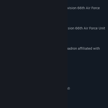
•Galm / Galm (Low-Vis)
The mark of the Ustio Air Force 6th Air Division 66th Air Force
Unit "Galm."
•Galm (emblem)
Emblem of the Ustio Air Force 6th Air Division 66th Air Force Unit
"Galm."
•Phoenix (original)
The mark of "Phoenix 1," a mercenary squadron affiliated with
Unified Command.
Системні вимоги
МІНІМАЛЬНІ:
Потребує 64-бітних процесора та операційної
системи
Windows 7 / 8 / 8.1 / 10 (64-bit OS required)
ОС *:
Intel Core i3-7100
ПРОЦЕСОР:
4 GB ОП
ОПЕРАТИВНА ПАМ’ЯТЬ:
NVIDIA GeForce GTX 750Ti(2GB)
ВІДЕОКАРТА: