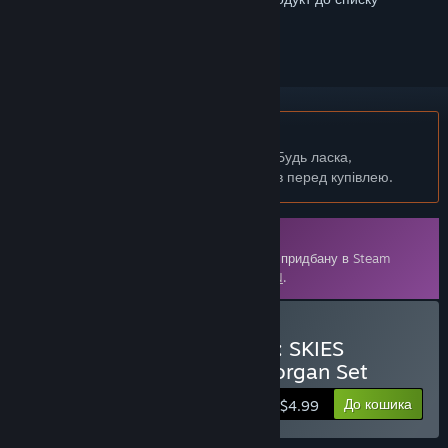
бажаного чи позначити як ігнорований.
українська мова недоступна
Цей продукт не підтримує вашу мову. Будь ласка,
перегляньте список підтримуваних мов перед купівлею.
Завантажуваний вміст
Для запуску цього вмісту необхідно мати придбану в Steam
копію
ACE COMBAT™ 7: SKIES UNKNOWN
.
Придбати ACE COMBAT 7: SKIES
UNKNOWN - ADFX-01 Morgan Set
До кошика
$4.99