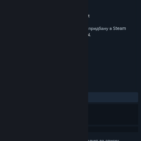
Розробник
BANDAI NAMCO Studios
Видавець
BANDAI NAMCO Entertainment
Дата виходу
30 лип. 2019
Для запуску цього вмісту необхідно мати придбану в Steam
копію
ACE COMBAT™ 7: SKIES UNKNOWN
.
ПОЗНАЧКИ
Бойовик
Симулятор
+
РЕЦЕНЗІЇ
ЗА ВЕСЬ ЧАС:
дуже схвальні
(80% з 98)
Увійдіть до акаунта
, щоби додати цей продукт до списку