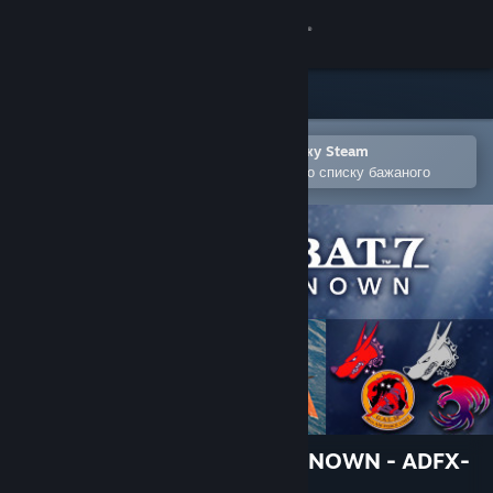
Увійти
Крамниця
Спільнота
Відкрити в мобільному застосунку Steam
Щоби легко придбати або додати до списку бажаного
Інформація
Підтримка
Змінити мову
Завантажити мобільний застосунок Steam
Переглянути повну версію
ACE COMBAT™7: SKIES UNKNOWN - ADFX-
01 Morgan Set