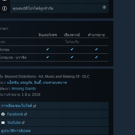
คุณสมบัติโปรไฟล์ถูกจำกัด
ภาษา
:
อินเตอร์เฟซ
เสียงพากย์
คำบรรยาย
ไทย
ไม่รองรับ
✔
✔
✔
อังกฤษ
✔
✔
✔
โปรตุเกส - บราซิล
Beyond Distortions - Art, Music and Making Of - DLC
ื่อ:
แอ็คชัน
ผจญภัย
อินดี้
เกมสวมบทบาท
,
,
,
แนว:
Among Giants
ผู้พัฒนา:
1 มิ.ย. 2018
วันวางจำหน่าย:
การเยี่ยมชมเว็บไซต์
Facebook
YouTube
ดูประวัติการอัปเดต