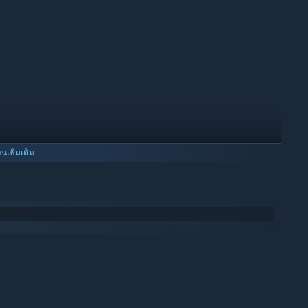
านเพิ่มเติม
sh subtitle in str