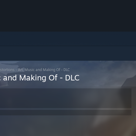
tortions - Art, Music and Making Of - DLC
c and Making Of - DLC