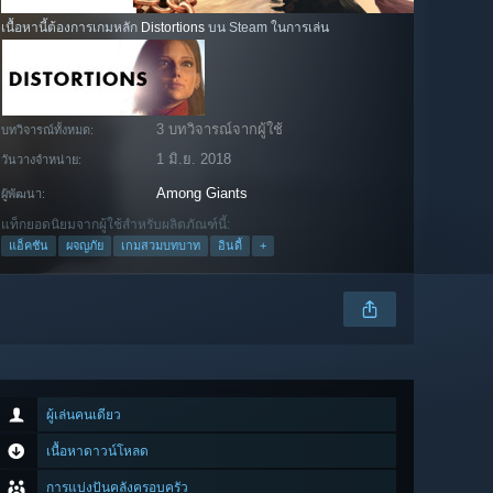
เนื้อหานี้ต้องการเกมหลัก
Distortions
บน Steam ในการเล่น
3 บทวิจารณ์จากผู้ใช้
บทวิจารณ์ทั้งหมด:
1 มิ.ย. 2018
วันวางจำหน่าย:
Among Giants
ผู้พัฒนา:
แท็กยอดนิยมจากผู้ใช้สำหรับผลิตภัณฑ์นี้:
แอ็คชัน
ผจญภัย
เกมสวมบทบาท
อินดี้
+
ผู้เล่นคนเดียว
เนื้อหาดาวน์โหลด
การแบ่งปันคลังครอบครัว