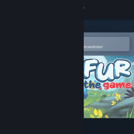
Logg inn
Butikk
Samfunn
Åpne i Steams mobilapp
for å enkelt kjøpe eller legge til på ønskelisten
Om
Kundestøtte
Bytt språk
Skaff deg Steam-appen på mobil
Vis skrivebordsversjon
Fur the Game