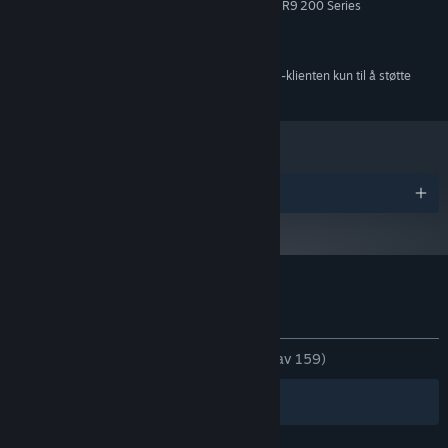
Nvidia GTX 700 Series / AMD Radeon R9 200 Series
GRAFIKK:
Versjon 10
DIRECTX:
400 MB tilgjengelig plass
LAGRING:
Fra og med den 1. januar 2024 kommer Steam-klienten kun til å støtte
*
Windows 10 og nyere versjoner.
Priser
Kundeanmeldelser for Fur the Game
Om brukeranmeldelser
Innstillinger
GJENNOM TIDENE:
Veldig positive
(91 % av 159)
Filtre
Dine språk