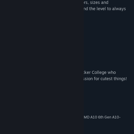
out the world. They come in different colors, sizes and
personalities. Furs love to be thrown around the level to always
benefit your mission.
What's your Role?
Save Your Furry Friends
Solve Level Based Puzzles
Explore Your World
About the Developers
We are a small team of students from Becker College who
developed this game purely out of the passion for cutest things!
Systemkrav
MINIMUM:
Windows 7
OS *:
Intel Core i5-6300HQ 6th-gen / AMD A10 6th Gen A10-
PROSESSOR:
8700P
500 MB RAM
MINNE: