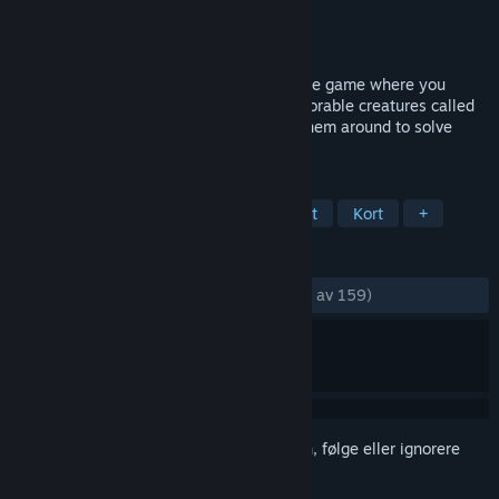
Utvikler
Fur Dev Team
Utgiver
Fur Dev Team
Utgitt
3. jan. 2019
Fur the Game is a small first-person puzzle game where you
explore an exciting world inhabited by adorable creatures called
Furs! Rescue these creatures and throw them around to solve
puzzles!
MERKELAPPER
Indie
Lettbeint
Eventyr
Søtt
Kort
+
ANMELDELSER
GJENNOM TIDENE:
Veldig positive
(91 % av 159)
Logg inn
for å legge til på ønskelisten, følge eller ignorere