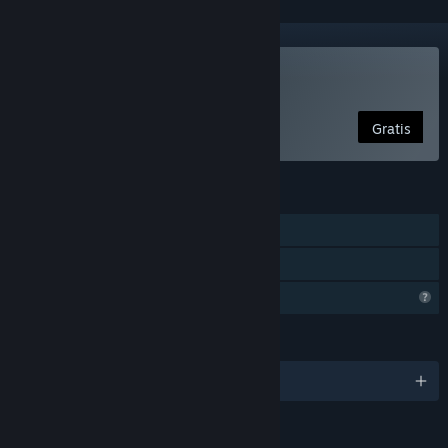
Spill Fur the Game
Gratis
FUNKSJONER
Enkeltspiller
Familiedeling
Begrensede profilfunksjoner
SPRÅK
Engelsk