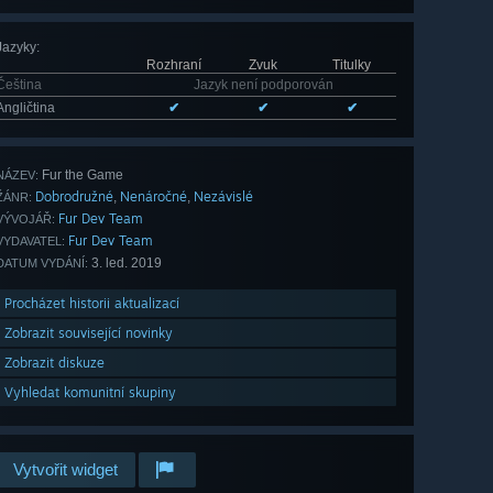
Jazyky
:
Rozhraní
Zvuk
Titulky
Čeština
Jazyk není podporován
Angličtina
✔
✔
✔
Fur the Game
NÁZEV:
Dobrodružné
Nenáročné
Nezávislé
,
,
ŽÁNR:
Fur Dev Team
VÝVOJÁŘ:
Fur Dev Team
VYDAVATEL:
3. led. 2019
DATUM VYDÁNÍ:
Procházet historii aktualizací
Zobrazit související novinky
Zobrazit diskuze
Vyhledat komunitní skupiny
Vytvořit widget