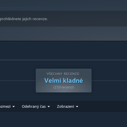
prohlédnete jejich recenze.
VŠECHNY RECENZE:
Velmi kladné
(159 recenzí)
ozmezí
Odehraný čas
Zobrazení