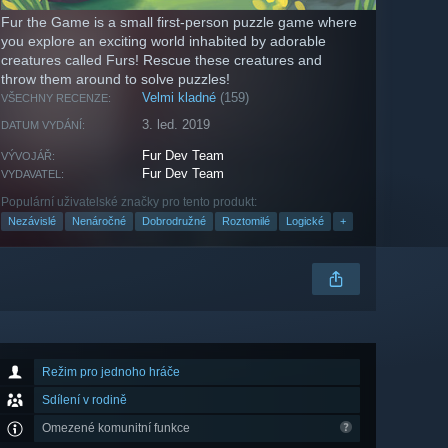
Fur the Game is a small first-person puzzle game where
you explore an exciting world inhabited by adorable
creatures called Furs! Rescue these creatures and
throw them around to solve puzzles!
Velmi kladné
(159)
VŠECHNY RECENZE:
3. led. 2019
DATUM VYDÁNÍ:
Fur Dev Team
VÝVOJÁŘ:
Fur Dev Team
VYDAVATEL:
Populární uživatelské značky pro tento produkt:
Nezávislé
Nenáročné
Dobrodružné
Roztomilé
Logické
+
Režim pro jednoho hráče
Sdílení v rodině
Omezené komunitní funkce