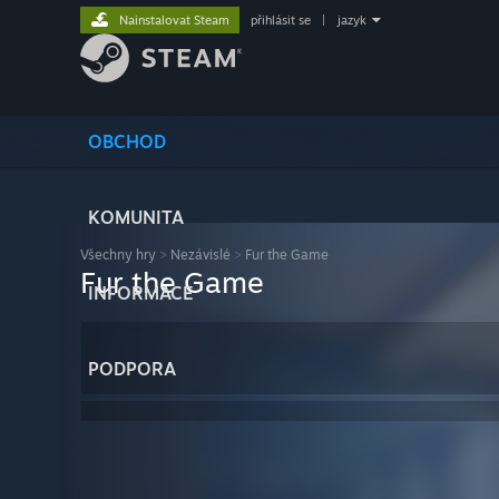
Nainstalovat Steam
přihlásit se
|
jazyk
OBCHOD
KOMUNITA
Všechny hry
>
Nezávislé
>
Fur the Game
Fur the Game
INFORMACE
PODPORA