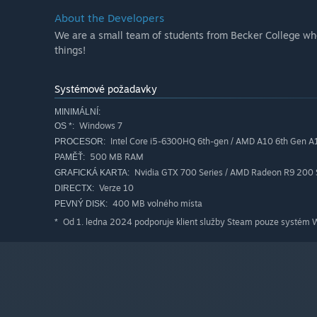
About the Developers
We are a small team of students from Becker College who
things!
Systémové požadavky
MINIMÁLNÍ:
Windows 7
OS *:
Intel Core i5-6300HQ 6th-gen / AMD A10 6th Gen 
PROCESOR:
500 MB RAM
PAMĚŤ:
Nvidia GTX 700 Series / AMD Radeon R9 200 
GRAFICKÁ KARTA:
Verze 10
DIRECTX:
400 MB volného místa
PEVNÝ DISK:
Od 1. ledna 2024 podporuje klient služby Steam pouze systém W
*