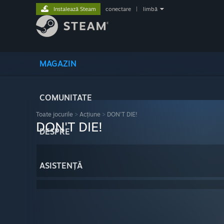
Instalează Steam
conectare
|
limbă
MAGAZIN
COMUNITATE
Toate jocurile
>
Acțiune
>
DON'T DIE!
DON'T DIE!
DESPRE
ASISTENȚĂ