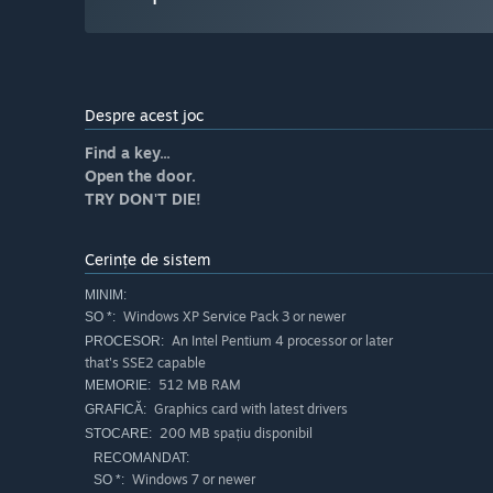
Despre acest joc
Find a key...
Open the door.
TRY DON'T DIE!
Cerințe de sistem
MINIM:
Windows XP Service Pack 3 or newer
SO *:
An Intel Pentium 4 processor or later
PROCESOR:
that's SSE2 capable
512 MB RAM
MEMORIE:
Graphics card with latest drivers
GRAFICĂ:
200 MB spațiu disponibil
STOCARE:
RECOMANDAT:
Windows 7 or newer
SO *: