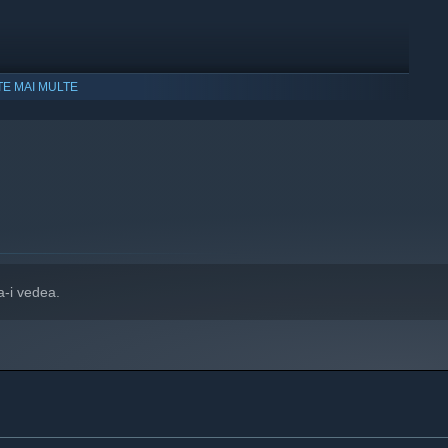
TE MAI MULTE
i cu Windows 10 și versiunile ulterioare.
a-i vedea.