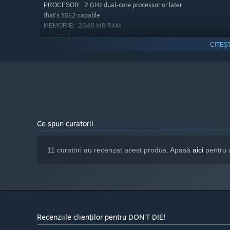
2 GHz dual-core processor or later
PROCESOR:
that's SSE2 capable
2048 MB RAM
MEMORIE:
A nVidia or AMD graphics card with latest
GRAFICĂ:
CITEȘ
drivers, at least 512 MB of dedicated video memory
200 MB spațiu disponibil
STOCARE:
Începând cu 1 ianuarie 2024, clientul Steam va fi compatibil numa
*
Ce spun curatorii
11 curatori au recenzat acest produs. Apasă
aici
pentru 
Recenziile clienților pentru DON'T DIE!