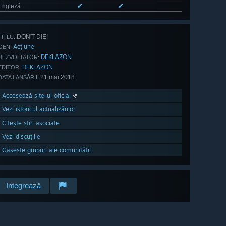
Engleză
✔
✔
DON'T DIE!
TITLU:
Acțiune
GEN:
DEKLAZON
DEZVOLTATOR:
DEKLAZON
EDITOR:
21 mai 2018
DATA LANSĂRII:
Accesează site-ul oficial
Vezi istoricul actualizărilor
Citește știri asociate
Vezi discuțiile
Găsește grupuri ale comunității
Integrează