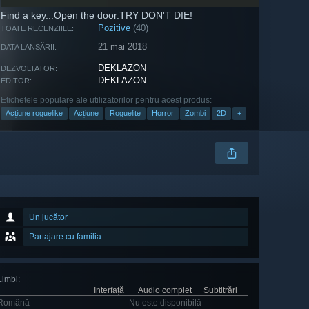
Find a key...Open the door.TRY DON'T DIE!
Pozitive
(40)
TOATE RECENZIILE:
21 mai 2018
DATA LANSĂRII:
DEKLAZON
DEZVOLTATOR:
DEKLAZON
EDITOR:
Etichetele populare ale utilizatorilor pentru acest produs:
Acțiune roguelike
Acțiune
Roguelite
Horror
Zombi
2D
+
Un jucător
Partajare cu familia
Limbi
:
Interfață
Audio complet
Subtitrări
Română
Nu este disponibilă