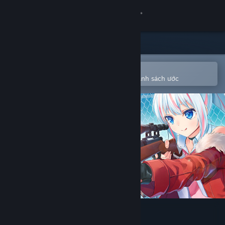
Đăng nhập
Cửa hàng
Cộng đồng
Mở bằng ứng dụng Steam di động
Để dễ dàng mua hoặc thêm vào danh sách ước
Thông tin
Hỗ trợ
Thay đổi ngôn ngữ
Cài ứng dụng Steam di động
Xem web cho desktop
Heroine of the Sniper