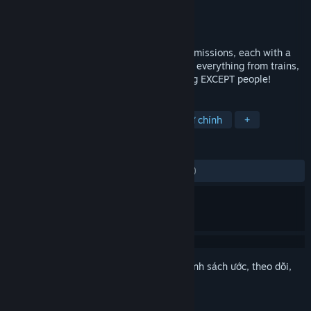
Nhà phát triển
kido
Nhà phát hành
kido
Phát hành
30 Thg05, 2019
A light-hearted FPS. Jam-packed with 15 missions, each with a
different theme. Take out various targets, everything from trains,
cars, to bombs and helicopters. Everything EXCEPT people!
THEO NHÃN
Hành động
Indie
Anime
Nữ chính
+
ĐÁNH GIÁ
TRƯỚC NAY:
Rất tích cực
(94% trên 386)
Đăng nhập
để thêm sản phẩm này vào danh sách ước, theo dõi,
hoặc đánh dấu nó thành "đã phớt lờ"