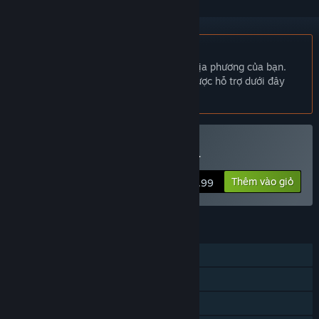
Không hỗ trợ ngôn ngữ Tiếng Việt
Sản phẩm này không hỗ trợ ngôn ngữ địa phương của bạn.
Vui lòng xem lại danh sách ngôn ngữ được hỗ trợ dưới đây
trước khi mua.
Mua Heroine of the Sniper
Thêm vào giỏ
$9.99
TÍNH NĂNG
Chơi đơn
Thành tựu Steam
Steam Cloud