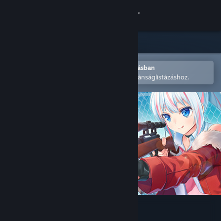
Bejelentkezés
Áruház
Közösség
Megnyitás a Steam mobilalkalmazásban
A könnyű megvásárláshoz vagy kívánságlistázáshoz.
Névjegy
Támogatás
Nyelvváltás
A Steam mobilalkalmazás beszerzése
Asztali weboldalra váltás
Heroine of the Sniper