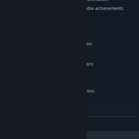
2 difficulty levels and plenty of unlockable achievements.
Rendszerkövetelmények
MINIMUM:
Windows 7, 8, 10 (32bit or 64bit)
OP. RENDSZER *:
Intel Celeron 2957U
PROCESSZOR:
2 GB RAM
MEMÓRIA:
Intel Iris Graphics 6100, Radeon HD 5670
GRAFIKA:
Verzió: 11
DIRECTX:
2 GB szabad hely
TÁRHELY:
AJÁNLOTT:
Windows 7, 8, 10 (32bit or 64bit)
OP. RENDSZER *:
Core i7-3770
PROCESSZOR:
4 GB RAM
MEMÓRIA:
GeForce GTX 670
GRAFIKA:
Verzió: 11
DIRECTX:
TOVÁBB
2 GB szabad hely
TÁRHELY:
2024. január 1-jétől a Steam kliens csak a Windows 10 és újabb verziókat
*
fogja támogatni.