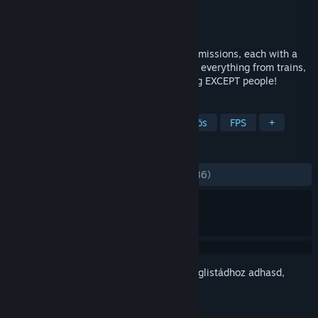
Fejlesztő
kido
Kiadó
kido
Megjelent
2019. máj. 30.
A light-hearted FPS. Jam-packed with 15 missions, each with a
different theme. Take out various targets, everything from trains,
cars, to bombs and helicopters. Everything EXCEPT people!
CÍMKÉK
Akció
Indie
Anime
Női főhős
FPS
+
ÉRTÉKELÉSEK
MINDEN IDŐK:
Nagyon pozitív
(94% / 386)
Jelentkezz be
, hogy ezt a tételt a kívánságlistádhoz adhasd,
követhesd vagy mellőzöttnek jelölhesd.