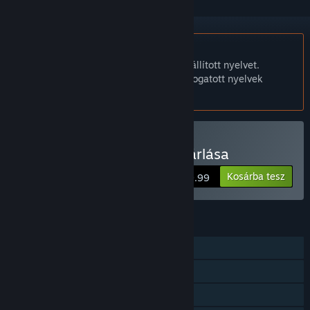
A Magyar nyelv nem támogatott.
Ez a termék nem támogatja a nálad beállított nyelvet.
Kérjük, vásárlás előtt tekintsd át a támogatott nyelvek
listáját.
Heroine of the Sniper vásárlása
Kosárba tesz
$9.99
JELLEMZŐK
Egyjátékos
Steam Teljesítmények
Steam Felhő