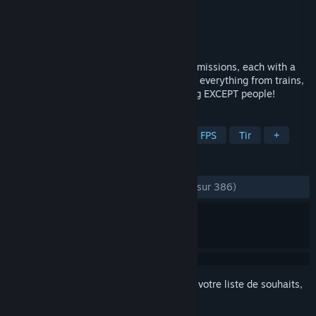
Développement
kido
Édition
kido
Sorti le
30 mai 2019
A light-hearted FPS. Jam-packed with 15 missions, each with a
different theme. Take out various targets, everything from trains,
cars, to bombs and helicopters. Everything EXCEPT people!
TAGS
Action
Indépendant
Anime
FPS
Tir
+
ÉVALUATIONS
DEPUIS LE DÉBUT :
très positives
(94 % sur 386)
Connectez-vous
pour ajouter cet article à votre liste de souhaits,
le suivre ou l'ignorer