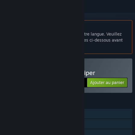
Français non disponible
Ce produit n'est pas disponible dans votre langue. Veuillez
consulter la liste des langues disponibles ci-dessous avant
de l'acheter.
Acheter Heroine of the Sniper
Ajouter au panier
$9.99
FONCTIONNALITÉS
Solo
Succès Steam
Steam Cloud