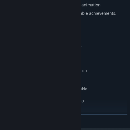
The main character comes to life in 2D animation.
2 difficulty levels and plenty of unlockable achievements.
Configuration requise
MINIMALE :
Windows 7, 8, 10
SYSTÈME D'EXPLOITATION *:
(32bit or 64bit)
Intel Celeron 2957U
PROCESSEUR :
2 GB de mémoire
MÉMOIRE VIVE :
Intel Iris Graphics 6100, Radeon HD
GRAPHIQUES :
5670
Version 11
DIRECTX :
2 GB d'espace disque disponible
ESPACE DISQUE :
RECOMMANDÉE :
Windows 7, 8, 10
SYSTÈME D'EXPLOITATION *:
(32bit or 64bit)
Core i7-3770
PROCESSEUR :
EN SAVOIR PLUS
4 GB de mémoire
MÉMOIRE VIVE :
GeForce GTX 670
GRAPHIQUES :