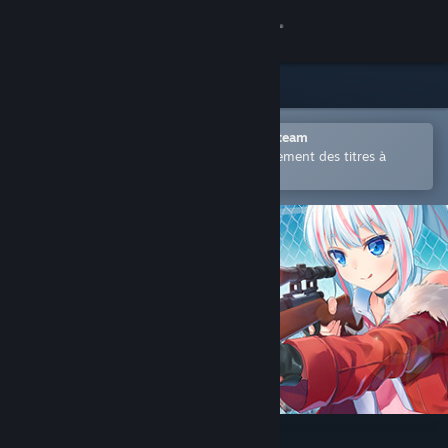
Se connecter
Magasin
Communauté
Ouvrir dans l'application mobile Steam
Permet d'acheter ou d'ajouter facilement des titres à
votre liste de souhaits.
À propos
Support
Changer la langue
Télécharger l'application mobile Steam
Voir version ordi. du site
Heroine of the Sniper