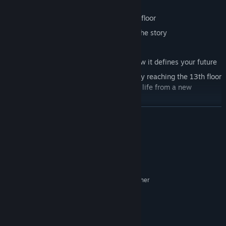
Following the floors:
Find elevator buttons to reach the next floor
Discover letters and notes that reveal the story
Confront your fears
Uncover what shaped your past and how it defines your future
The past will not let you go easily. Only by reaching the 13th floor
will you be able to overcome fear, look at life from a new
perspective, and change your destiny.
ĐỌC THÊM
Yêu cầu hệ thống
TỐI THIỂU:
Windows 7/8/10
HĐH *:
Intel Core i3 or higher | FX 6xxx or higher
BỘ XỬ LÝ:
4 GB RAM
BỘ NHỚ:
GTX 750 TI or higher
ĐỒ HỌA:
Phiên bản 11
DIRECTX:
2 GB chỗ trống khả dụng
LƯU TRỮ: