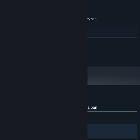
KHUYẾN NGHỊ:
Windows 10
HĐH:
Intel Core i5 6600 or higher | AMD Ryzen
BỘ XỬ LÝ:
1400 or higher
8 GB RAM
BỘ NHỚ:
GTX 960/970 or higher
ĐỒ HỌA:
ĐỌC THÊM
Phiên bản 11
DIRECTX:
4 GB chỗ trống khả dụng
LƯU TRỮ:
2014-2020 Bulls Bros Game Studio
Bắt đầu từ 01/01/2024, phần mềm Steam chỉ hỗ trợ từ Windows 10 trở lên.
*
Đánh giá của khách hàng cho The Lift
Giới thiệu về đánh giá người dùng
Tùy chỉnh của bạn
TRƯỚC NAY:
Trái chiều
(53% trên 15)
Bộ lọc
Ngôn ngữ của bạn