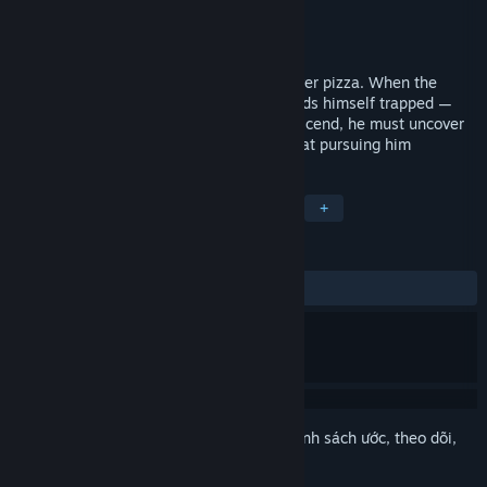
Nhà phát triển
Bulls Bros
Nhà phát hành
Bulls Bros
Phát hành
30 Thg10, 2018
Max is a troubled teenager forced to deliver pizza. When the
elevator gets stuck between floors, he finds himself trapped —
caught between his past and future. To ascend, he must uncover
missing buttons and confront the fears that pursuing him
THEO NHÃN
Hành động
Phiêu lưu
Kinh dị
+
ĐÁNH GIÁ
TRƯỚC NAY:
Trái chiều
(53% trên 15)
Đăng nhập
để thêm sản phẩm này vào danh sách ước, theo dõi,
hoặc đánh dấu nó thành "đã phớt lờ"