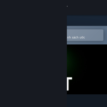
Đăng nhập
Cửa hàng
Cộng đồng
Mở bằng ứng dụng Steam di động
Để dễ dàng mua hoặc thêm vào danh sách ước
Thông tin
Hỗ trợ
Thay đổi ngôn ngữ
Cài ứng dụng Steam di động
Xem web cho desktop
The Lift