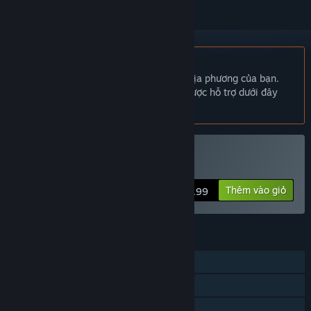
Không hỗ trợ ngôn ngữ Tiếng Việt
Sản phẩm này không hỗ trợ ngôn ngữ địa phương của bạn.
Vui lòng xem lại danh sách ngôn ngữ được hỗ trợ dưới đây
trước khi mua.
Mua The Lift
Thêm vào giỏ
$5.99
TÍNH NĂNG
Chơi đơn
Thành tựu Steam
Chia sẻ gia đình