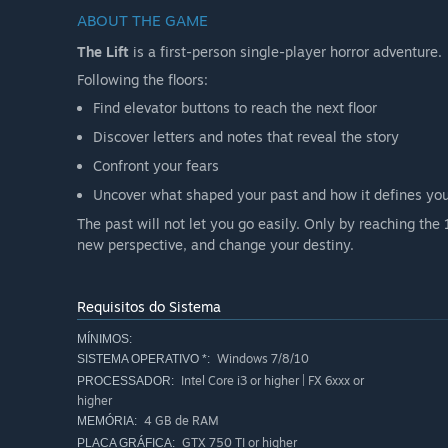
ABOUT THE GAME
The Lift
is a first-person single-player horror adventure.
Following the floors:
Find elevator buttons to reach the next floor
Discover letters and notes that reveal the story
Confront your fears
Uncover what shaped your past and how it defines you
The past will not let you go easily. Only by reaching the 
new perspective, and change your destiny.
Requisitos do Sistema
MÍNIMOS:
Windows 7/8/10
SISTEMA OPERATIVO *:
Intel Core i3 or higher | FX 6xxx or
PROCESSADOR:
higher
4 GB de RAM
MEMÓRIA:
GTX 750 TI or higher
PLACA GRÁFICA: