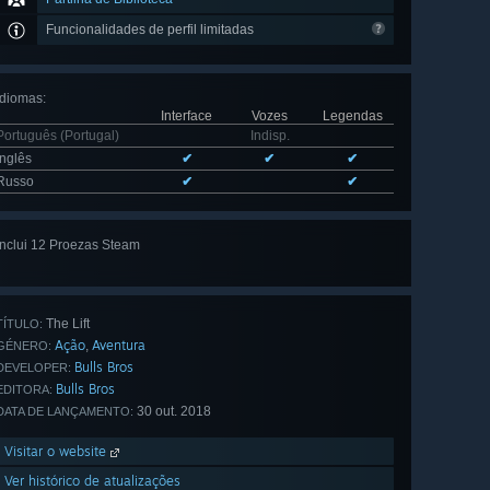
Funcionalidades de perfil limitadas
Idiomas
:
Interface
Vozes
Legendas
Português (Portugal)
Indisp.
Inglês
✔
✔
✔
Russo
✔
✔
Inclui 12 Proezas Steam
Ver tudo
(12)
The Lift
TÍTULO:
Ação
Aventura
,
GÉNERO:
Bulls Bros
DEVELOPER:
Bulls Bros
EDITORA:
30 out. 2018
DATA DE LANÇAMENTO:
Visitar o website
Ver histórico de atualizações