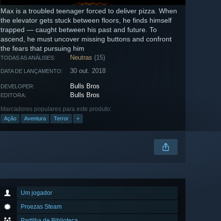
Max is a troubled teenager forced to deliver pizza. When
the elevator gets stuck between floors, he finds himself
trapped — caught between his past and future. To
ascend, he must uncover missing buttons and confront
the fears that pursuing him
Neutras
(15)
TODAS AS ANÁLISES:
30 out. 2018
DATA DE LANÇAMENTO:
Bulls Bros
DEVELOPER:
Bulls Bros
EDITORA:
Marcadores populares para este produto:
Ação
Aventura
Terror
+
Um jogador
Proezas Steam
Partilha de Biblioteca