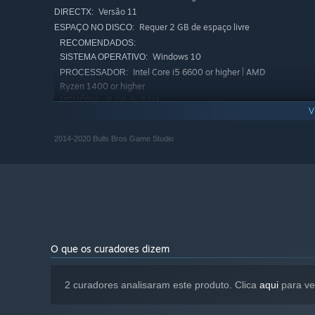
Versão 11
DIRECTX:
Requer 2 GB de espaço livre
ESPAÇO NO DISCO:
RECOMENDADOS:
Windows 10
SISTEMA OPERATIVO:
Intel Core i5 6600 or higher | AMD
PROCESSADOR:
Ryzen 1400 or higher
8 GB de RAM
MEMÓRIA:
V
GTX 960/970 or higher
PLACA GRÁFICA:
Versão 11
DIRECTX:
2014-2020 Bulls Bros Game Studio
Requer 4 GB de espaço livre
ESPAÇO NO DISCO:
A partir de 1 de janeiro de 2024, a aplicação Steam irá apenas 
*
O que os curadores dizem
2 curadores analisaram este produto. Clica
aqui
para ve