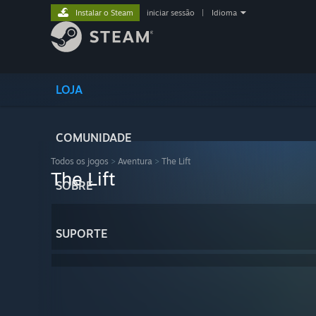
Instalar o Steam
iniciar sessão
|
Idioma
LOJA
COMUNIDADE
Todos os jogos
>
Aventura
>
The Lift
The Lift
SOBRE
SUPORTE