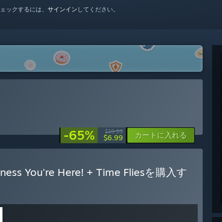
ェックするには、
サインイン
してください。
-65%
$19.99
カートに入れる
$6.99
dness You're Here! + Time Fliesを購入す