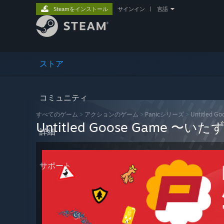
Steamをインストール
サインイン
|
言語
ストア
コミュニティ
すべてのゲーム
>
アクションのゲーム
>
Panicシリーズ
>
Untitle
Untitled Goose Game
詳細
サポート