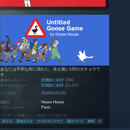
あなたは平和な村に現れた、名も無い1羽のガチョウで
す。
圧倒的に好評
(206)
最近のレビュー：
圧倒的に好評
(22,437)
すべてのレビュー：
2020年9月23日
リリース日:
House House
開発元:
Panic
パブリッシャー:
ユーザーが定義したこの製品への人気タグ:
笑える
悪役主人公
マルチプレイヤー
協力プレイ
物理
+