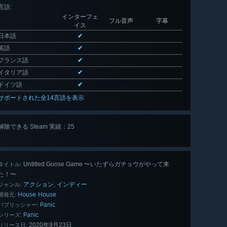
言語
:
インターフェ
フル音声
字幕
イス
日本語
✔
英語
✔
フランス語
✔
イタリア語
✔
ドイツ語
✔
サポートされた全14言語を表示
解除できる Steam 実績：25
全 25 個
表示
Untitled Goose Game 〜いたずらガチョウがやって来
タイトル:
た！〜
アクション
インディー
,
ジャンル:
House House
開発元:
Panic
パブリッシャー:
Panic
シリーズ:
2020年9月23日
リリース日: