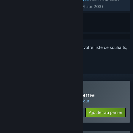
RÉCENTES :
extrêmement positives
(96 % sur 203)
Connectez-vous
pour ajouter cet article à votre liste de souhaits,
le suivre ou l'ignorer
Acheter Untitled Goose Game
OFFRE DU JOUR ! L'offre prend fin le 18 aout
$19.99
-65%
Ajouter au panier
$6.99