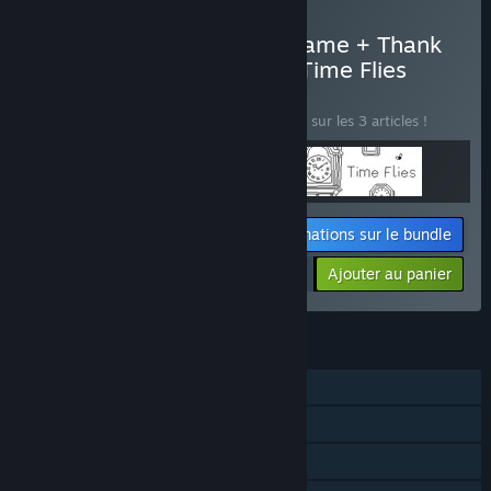
Acheter Untitled Goose Game + Thank
Goodness You're Here! + Time Flies
BUNDLE
(?)
Achetez ce bundle pour économiser 10 % sur les 3 articles !
Informations sur le bundle
$49.47
-10%
-55%
Ajouter au panier
$22.02
FONCTIONNALITÉS
Solo
Coop locale et écran partagé
Écran partagé