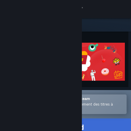
Se connecter
Magasin
Communauté
À propos
Support
Changer la langue
Ouvrir dans l'application mobile Steam
Télécharger l'application mobile Steam
Permet d'acheter ou d'ajouter facilement des titres à
votre liste de souhaits.
Voir version ordi. du site