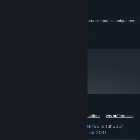
RECOMMANDÉE :
Système d'exploitation et processeur 64 bits
nécessaires
À compter du 1ᵉʳ janvier 2024, le client Steam sera compatible uniquement
*
avec Windows 10 et ses versions plus récentes.
© 2019-2020 House House in cooperation with Panic
metacritic
79
Lire les critiques
Évaluations pour Untitled Goose Game
Voir la répartition par langue
À propos des évaluations
Vos préférences
ÉVALUATIONS EN FRANÇAIS
très positives
(96 % sur 235)
RÉCENTES :
extrêmement positives
(96 % sur 203)