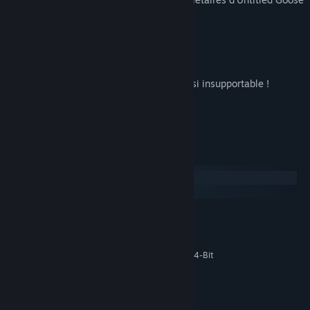
Game
Jouez toute la partie à deux joueurs.
Nouvelle oie, nouveau cri, toujours aussi insupportable !
Configuration requise
Windows
macOS
MINIMALE :
Système d'exploitation et processeur 64 bits
nécessaires
Windows 7 SP1 64-Bit
SYSTÈME D'EXPLOITATION *:
Version 10
DIRECTX :
830 MB d'espace disque
ESPACE DISQUE :
disponible