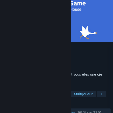
Untitled Goose Game
Développement
House House
Édition
Panic
Sorti le
23 sept. 2020
La journée s’annonce superbe au village et vous êtes une oie
insupportable.
TAGS
Humour
Protagoniste détestable
Multijoueur
+
ÉVALUATIONS
ÉVALUATIONS EN FRANÇAIS
très positives
(96 % sur 235)