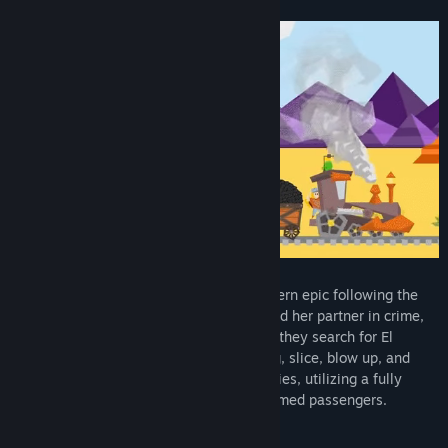
제목:
Armoured Engines
장르:
액션
,
어드벤처
,
인디
출시일:
출시 예정
Armoured Engines
is a steam punk western epic following the
journey of train conductor Dusty Beats and her partner in crime,
the ancient living engine Billy Wylam, as they search for El
Dorado. Protect your train and shoot, fling, slice, blow up, and
otherwise bother a horde of vibrant enemies, utilizing a fully
customizable arsenal of weaponry and armed passengers.