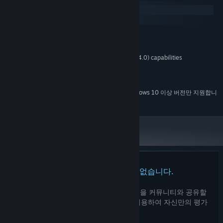
Windows
Scavenge, buy, and craft carts and gadgets to help you fend off
macOS
enemies. You can also use the cargo and passengers you
최소:
transport from station to station to help defend your train. Each
Windows 7 or higher, 64-bit
운영 체제 *:
piece of equipment has strengths and weaknesses, and choosing
Graphics card with DX10 (shader model 4.0) capabilities
그래픽:
the right tools - and the right arrangement - for each level will be
버전 10
DIRECTX:
the key to success!
50 MB 사용 가능 공간
저장 공간:
2024년 1월 1일부터 Steam 클라이언트는 Windows 10 이상 버전만 지원합니
*
다.
이 제품에는 아직 평가가 없습니다.
이 제품의 평가를 직접 써서 자신의 경험을 커뮤니티와 공유할
수 있습니다. 구매 버튼 위의 기입란을 이용하여 자신만의 평가
를 써 보세요.