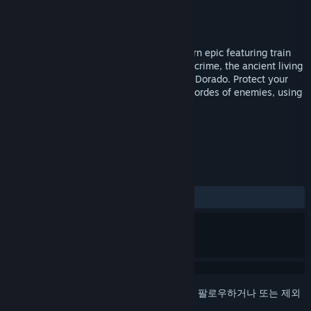
개발자
Bounder Games
배급사
Bounder Games
출시일
출시 예정
Armoured Engines is a steam punk western epic featuring train
conductor Dusty Beats and her partner in crime, the ancient living
engine Billy Wylam, as they search for El Dorado. Protect your
train and shoot, fling, slice, and blow up hordes of enemies, using
an arsenal of weaponry and passengers.
태그
액션
어드벤처
인디
+
평가
사용자 평가 없음
로그인
하셔서 게임을 찜 목록에 추가하거나, 팔로우하거나 또는 제외
로 지정하세요.