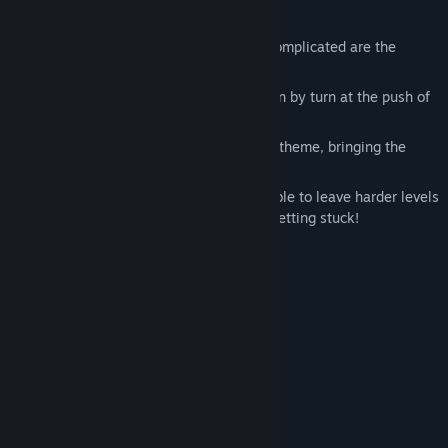
Clean and beautiful presentation.
Simple controls, the only thing that’s complicated are the
puzzles!
Rewind, step back through a puzzle turn by turn at the push of
a button.
Unique music; each planet has its own theme, bringing the
worlds to life.
An open progression system, it’s possible to leave harder levels
until later. So don’t feel frustrated for getting stuck!
Persyaratan Sistem
MINIMUM:
Windows 7, 8, 10
OS *:
2 Ghz Dual Core
PROSESOR:
2 GB RAM
MEMORI:
Graphics Card supporting DirectX 11
GRAFIS:
Versi 11
DIRECTX:
157 MB ruang tersedia
PENYIMPANAN: