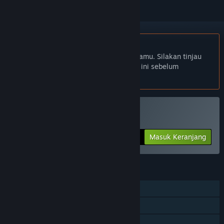
Bhs. Indonesia tidak didukung
Produk ini tidak didukung dalam bahasamu. Silakan tinjau
daftar bahasa yang didukung di bawah ini sebelum
melakukan pembelian.
Beli Yuso
Masuk Keranjang
$7.99
FITUR
Pemain Tunggal
Pencapaian Steam
Steam Cloud