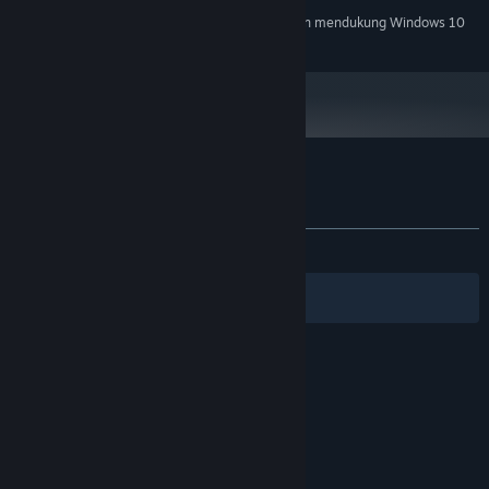
Mulai 1 Januari 2024, Steam Client hanya akan mendukung Windows 10
*
dan versi yang lebih baru.
Ulasan pelanggan untuk Yuso
Tentang ulasan pengguna
Preferensimu
KESELURUHAN:
5 ulasan pengguna
()
Filter
Bahasamu
© Valve Corporation. Hak cipta dilindungi Undang-
Undang. Semua merek dagang merupakan hak
pemilik dari negara AS dan negara lainnya.
Kebijakan Privasi
|
Legal
|
Aksesibilitas
|
Perjanjian Pelanggan Steam
|
Pengembalian Dana
|
Cookie