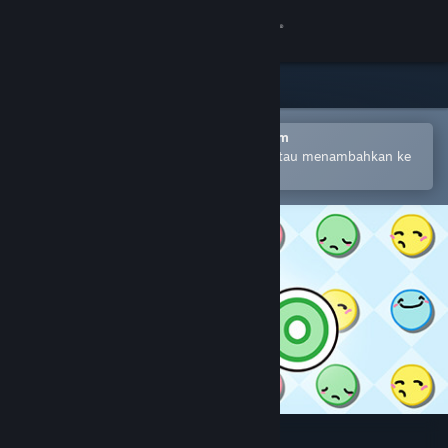
Login
Toko
Komunitas
Buka dengan Aplikasi Seluler Steam
Untuk mempermudah pembelian atau menambahkan ke
wishlist-mu
Tentang
Bantuan
Ubah bahasa
Dapatkan Aplikasi Seluler Steam
Lihat situs web desktop
Yuso