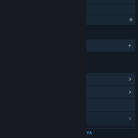
Berbagi dengan Keluarga
Fitur Profil Terbatas
BAHASA
11 bahasa yang didukung
TAUTAN & INFO
Lihat Pencapaian Steam
(25)
Lihat Hub Komunitas
Kunjungi situs web
Lihat riwayat pembaruan
Baca berita terkait
BACA SELENGKAPNYA