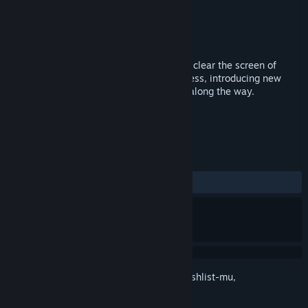
Pengembang
Vertical Reach
Penerbit
Vertical Reach
Dirilis
5 Jul 2018
Yuso is a puzzle game where you have to clear the screen of
Yuso! The game gets harder as you progress, introducing new
colours and gadgets to help or harm you along the way.
TAG
Indie
Kasual
Strategi
+
ULASAN
KESELURUHAN:
5 ulasan pengguna
()
Login
untuk menambahkan item ini ke wishlist-mu,
mengikutinya, atau mengabaikannya