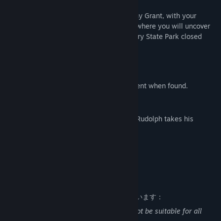
Story Mode
Take on the role of bigfoot hunter, Anthony Grant, with your
partner, Chad Foster, in this longer mode where you will uncover
the truth of the real reason why Grapeberry State Park closed
down a year ago.
Companion: Chad Foster.
4 Different Endings.
7 Collectibles that unlock an achievement when found.
Rudolph's Revenge Mode
Help save Christmas in this mode before Rudolph takes his
revenge!
Collect 7 presents.
Rudolph skin for The Deer.
大人向けコンテンツの説明
開発者はコンテンツを次のように説明しています：
Some of the content in this game may not be suitable for all