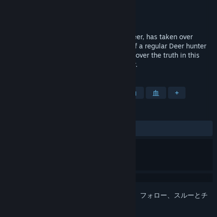
開発元
Dodo Digital
パブリッシャー
Dodo Digital
リリース日
2019年12月16日
The Agilevak, otherwise known as The Deer, has taken over
Grapeberry State Park. Take on the role of a regular Deer hunter
or an experienced Bigfoot hunter and discover the truth in this
twisted horror adventure that is, The Deer.
タグ
アドベンチャー
インディー
暴力
血
+
レビュー
全期間：
賛否両論
(95件中69%)
このアイテムをウィッシュリストへの追加、フォロー、スルーとチ
ェックするには、
サインイン
してください。