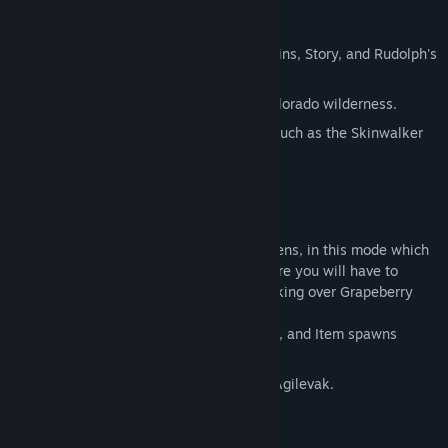
関連ニュースをチェック
Key Features!
3 different modes to choose from: Origins, Story, and Rudolph's
掲示板を表示
Revenge.
コミュニティグループを検索
Highly detailed map inspired by the Colorado wilderness.
Enemy is inspired by real life legends such as the Skinwalker
タイトル:
The Deer
and Wendigo.
ジャンル:
アドベンチャー
,
インディー
Steam Achievements.
リリース日:
2019年12月16日
Origins Mode
Take on the role of deer hunter, Mark Owens, in this mode which
takes place years before story mode where you will have to
prevent the curse of the Agilevak from taking over Grapeberry
State Park.
Dynamic Gameplay with Player, Enemy, and Item spawns
changing every time you play.
Collect the Totems while avoiding the Agilevak.
Avoidable AI.