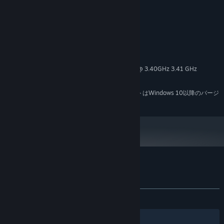
audiences.
システム要件
最低:
Windows 7
OS *:
Intel(R) Core(TM) i5-7500U CPU @ 3.40GHz 3.41 GHz
プロセッサー:
8 GB RAM
メモリー:
2024年1月1日（PT）以降、SteamクライアントはWindows 10以降のバージ
*
ョンのみをサポートします。
『The Deer』のカスタマーレビュー
ユーザーレビューについて
個人設定
全期間：
賛否両論
(95件中69%)
フィルター
あなたの言語