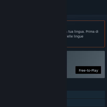
Non disponibile in Italiano
Questo prodotto non è disponibile nella tua lingua. Prima di
effettuare l'acquisto, controlla la lista delle lingue
disponibili.
Gioca a The Deer
Free-to-Play
FUNZIONALITÀ
Giocatore singolo
Achievement di Steam