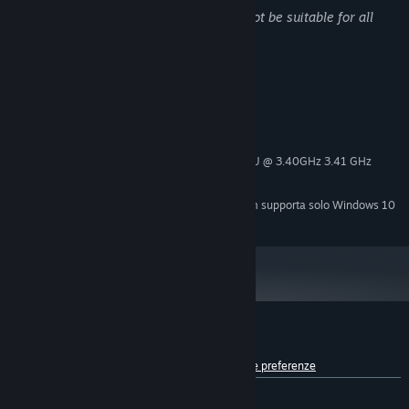
Some of the content in this game may not be suitable for all
audiences.
Requisiti di sistema
MINIMI:
Windows 7
SISTEMA OPERATIVO *:
Intel(R) Core(TM) i5-7500U CPU @ 3.40GHz 3.41 GHz
PROCESSORE:
8 GB di RAM
MEMORIA:
A partire dal 1° gennaio 2024, il client di Steam supporta solo Windows 10
*
e versioni successive.
Recensioni dei giocatori per The Deer
Informazioni sulle recensioni degli utenti
Le tue preferenze
DI SEMPRE:
Nella media
(69% di 95)