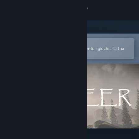
Accedi
Negozio
Comunità
Apri nell'app mobile di Steam
Per acquistare o aggiungere facilmente i giochi alla tua
Lista dei desideri
Informazioni
Assistenza
Cambia la lingua
Ottieni l'app mobile di Steam
Visualizza il sito web per desktop
The Deer