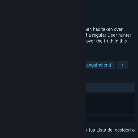
Sviluppatore
Dodo Digital
Editore
Dodo Digital
Rilasciato
16 dic 2019
The Agilevak, otherwise known as The Deer, has taken over
Grapeberry State Park. Take on the role of a regular Deer hunter
or an experienced Bigfoot hunter and discover the truth in this
twisted horror adventure that is, The Deer.
ETICHETTE
Avventura
Indie
Violenza
Sanguinolenti
+
RECENSIONI
DI SEMPRE:
Nella media
(69% di 95)
Accedi
per aggiungere questo articolo alla tua Lista dei desideri o
per ignorarlo.