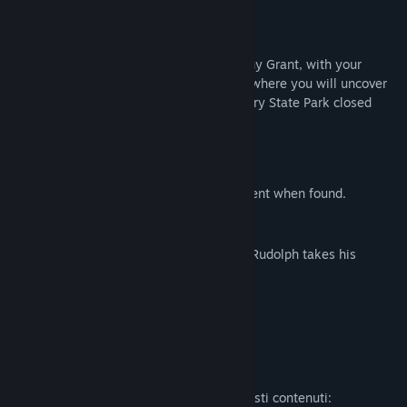
Avoidable AI.
Story Mode
Take on the role of bigfoot hunter, Anthony Grant, with your
partner, Chad Foster, in this longer mode where you will uncover
the truth of the real reason why Grapeberry State Park closed
down a year ago.
Companion: Chad Foster.
4 Different Endings.
7 Collectibles that unlock an achievement when found.
Rudolph's Revenge Mode
Help save Christmas in this mode before Rudolph takes his
revenge!
Collect 7 presents.
Rudolph skin for The Deer.
Descrizione del contenuto per adulti
Ecco come gli sviluppatori descrivono questi contenuti: