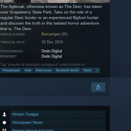
The Agilevak, otherwise known as The Deer, has taken
over Grapeberry State Park. Take on the role of a
regular Deer hunter or an experienced Bigfoot hunter
and discover the truth in this twisted horror adventure
that is, The Deer.
Bercampur
(95)
SEMUA ULASAN:
16 Des 2019
TANGGAL RILIS:
Dodo Digital
PENGEMBANG:
Dodo Digital
PENERBIT:
Tag "populer di kalangan pengguna" untuk produk ini:
Petualangan
Indie
Kekerasan
Berdarah-darah
Horor
+
Pemain Tunggal
Pencapaian Steam
Berbagi dengan Keluarga