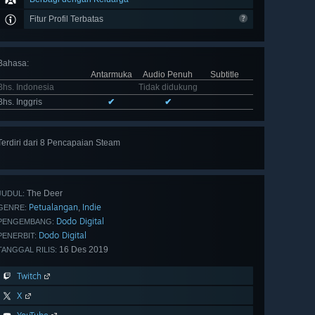
Fitur Profil Terbatas
Bahasa
:
Antarmuka
Audio Penuh
Subtitle
Bhs. Indonesia
Tidak didukung
Bhs. Inggris
✔
✔
Terdiri dari 8 Pencapaian Steam
Lihat
semua 8
The Deer
JUDUL:
Petualangan
Indie
,
GENRE:
Dodo Digital
PENGEMBANG:
Dodo Digital
PENERBIT:
16 Des 2019
TANGGAL RILIS:
Twitch
X