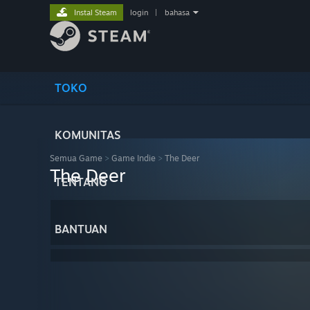
Instal Steam
login
|
bahasa
TOKO
KOMUNITAS
Semua Game
>
Game Indie
>
The Deer
The Deer
TENTANG
BANTUAN