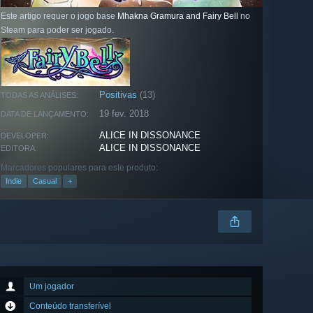
Este artigo requer o jogo base
Mhakna Gramura and Fairy Bell
no
Steam para poder ser jogado.
Positivas
(13)
TODAS AS ANÁLISES:
19 fev. 2018
DATA DE LANÇAMENTO:
ALICE IN DISSONANCE
DEVELOPER:
ALICE IN DISSONANCE
EDITORA:
Marcadores populares para este produto:
Indie
Casual
+
Um jogador
Conteúdo transferível