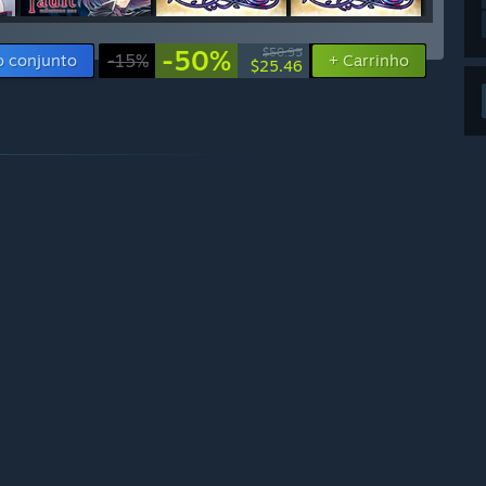
-50%
$50.95
o conjunto
-15%
+ Carrinho
$25.46