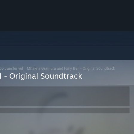
o transferível
>
Mhakna Gramura and Fairy Bell - Original Soundtrack
 - Original Soundtrack