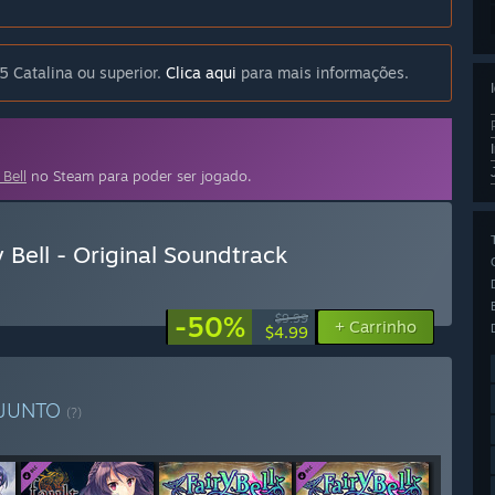
 Catalina ou superior.
Clica aqui
para mais informações.
Bell
no Steam para poder ser jogado.
ell - Original Soundtrack
-50%
$9.99
+ Carrinho
$4.99
JUNTO
(?)