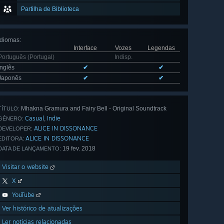
Partilha de Biblioteca
Idiomas
:
Interface
Vozes
Legendas
Português (Portugal)
Indisp.
Inglês
✔
✔
Japonês
✔
✔
Mhakna Gramura and Fairy Bell - Original Soundtrack
TÍTULO:
Casual
Indie
,
GÉNERO:
ALICE IN DISSONANCE
DEVELOPER:
ALICE IN DISSONANCE
EDITORA:
19 fev. 2018
DATA DE LANÇAMENTO:
Visitar o website
X
YouTube
Ver histórico de atualizações
Ler notícias relacionadas