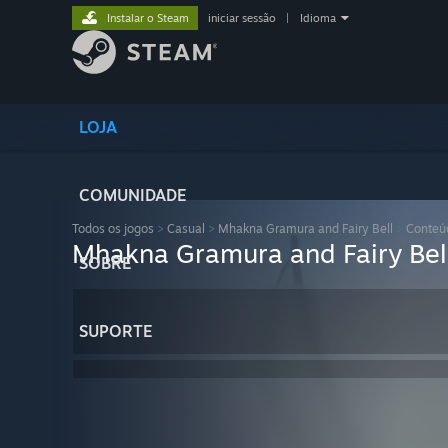
Instalar o Steam
iniciar sessão
|
Idioma
LOJA
COMUNIDADE
Todos os jogos
>
Casual
>
Mhakna Gramura and Fairy Bell
>
Conteúd
Mhakna Gramura and Fairy Bell
SOBRE
SUPORTE