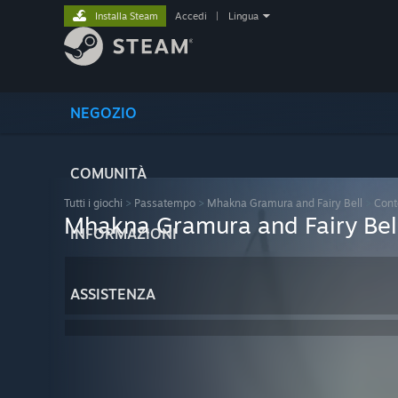
Installa Steam
Accedi
|
Lingua
NEGOZIO
COMUNITÀ
Tutti i giochi
>
Passatempo
>
Mhakna Gramura and Fairy Bell
>
Conte
Mhakna Gramura and Fairy Bell
INFORMAZIONI
ASSISTENZA