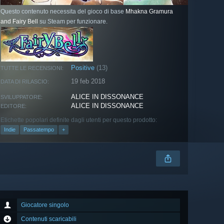
Questo contenuto necessita del gioco di base
Mhakna Gramura
and Fairy Bell
su Steam per funzionare.
Positive
(13)
TUTTE LE RECENSIONI:
19 feb 2018
DATA DI RILASCIO:
ALICE IN DISSONANCE
SVILUPPATORE:
ALICE IN DISSONANCE
EDITORE:
Etichette popolari definite dagli utenti per questo prodotto:
Indie
Passatempo
+
Giocatore singolo
Contenuti scaricabili