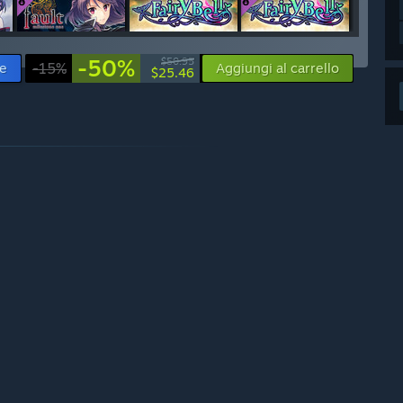
-50%
$50.95
le
-15%
Aggiungi al carrello
$25.46