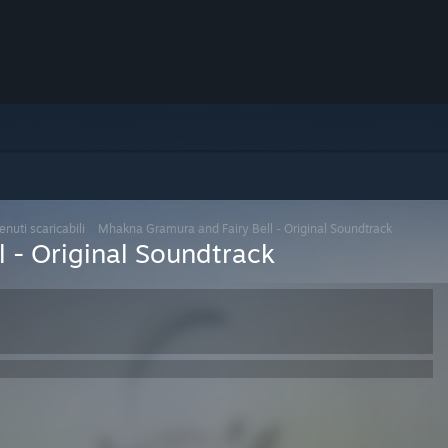
nuti scaricabili
>
Mhakna Gramura and Fairy Bell - Original Soundtrack
 - Original Soundtrack