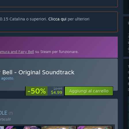
.15 Catalina o superiori.
Clicca qui
per ulteriori
mura and Fairy Bell
su Steam per funzionare.
Bell - Original Soundtrack
 agosto.
-50%
$9.99
Aggiungi al carrello
$4.99
DLE
(?)
ticoli!