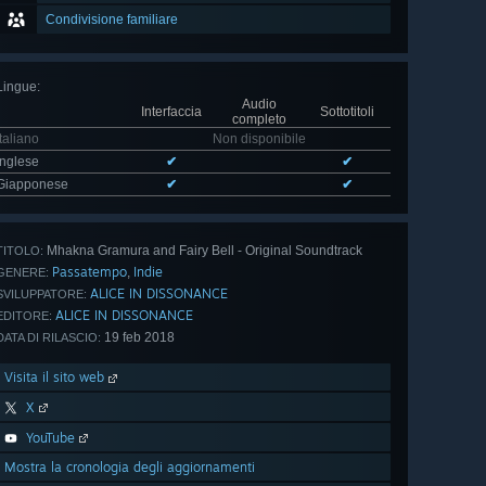
Condivisione familiare
Lingue
:
Audio
Interfaccia
Sottotitoli
completo
Italiano
Non disponibile
Inglese
✔
✔
Giapponese
✔
✔
Mhakna Gramura and Fairy Bell - Original Soundtrack
TITOLO:
Passatempo
Indie
,
GENERE:
ALICE IN DISSONANCE
SVILUPPATORE:
ALICE IN DISSONANCE
EDITORE:
19 feb 2018
DATA DI RILASCIO:
Visita il sito web
X
YouTube
Mostra la cronologia degli aggiornamenti