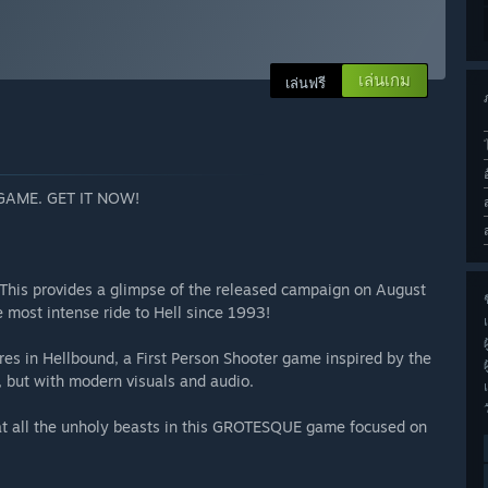
เล่นเกม
เล่นฟรี
GAME. GET IT NOW!
e! This provides a glimpse of the released campaign on August
ช
e most intense ride to Hell since 1993!
es in Hellbound, a First Person Shooter game inspired by the
but with modern visuals and audio.
t all the unholy beasts in this GROTESQUE game focused on