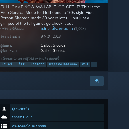
FULL GAME NOW AVAILABLE. GO GET IT! This is the
Free Survival Mode for Hellbound: a '90s style First
Person Shooter, made 30 years later… but just a
glimpse of the full game, go check it out!
แง่บวกเป็นอย่างมาก
(1,908)
บทวิจารณ์ทั้งหมด:
9 พ.ค. 2018
วันวางจำหน่าย:
Saibot Studios
ผู้พัฒนา:
Saibot Studios
ผู้จัดจำหน่าย:
แท็กยอดนิยมจากผู้ใช้สำหรับผลิตภัณฑ์นี้:
เล่นฟรี
แอ็คชัน
เลือดสาด
ยิงมุมมองบุคคลที่หนึ่ง
อินดี้
+
ผู้เล่นคนเดียว
Steam Cloud
กระดานผู้นำบน Steam