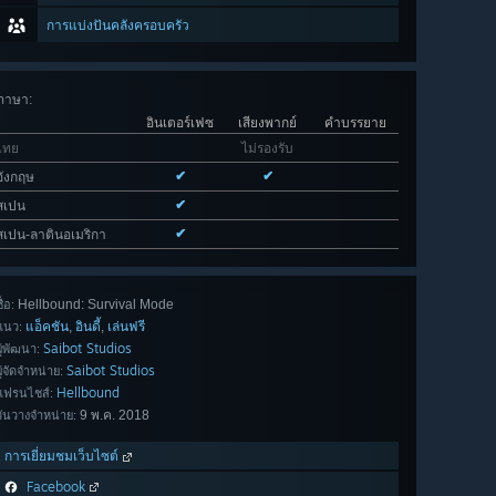
การแบ่งปันคลังครอบครัว
ภาษา
:
อินเตอร์เฟซ
เสียงพากย์
คำบรรยาย
ไทย
ไม่รองรับ
✔
✔
อังกฤษ
✔
สเปน
✔
สเปน-ลาตินอเมริกา
Hellbound: Survival Mode
ื่อ:
แอ็คชัน
อินดี้
เล่นฟรี
,
,
แนว:
Saibot Studios
ผู้พัฒนา:
Saibot Studios
ผู้จัดจำหน่าย:
Hellbound
แฟรนไชส์:
9 พ.ค. 2018
วันวางจำหน่าย:
การเยี่ยมชมเว็บไซต์
Facebook