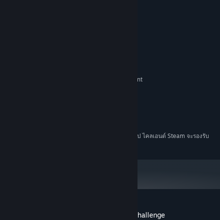
remember.”
- Johannes Richter, Game Designer
ความต้องการระบบ
ขั้นต่ำ:
Windows XP+
ระบบปฏิบัติการ *:
Intel Core i3-2100 or AMD equivalent
โปรเซสเซอร์:
แรม 2 GB
หน่วยความจำ:
3d capable Graphics Card
กราฟิกส์:
เวอร์ชัน 9.0
DIRECTX:
พื้นที่ว่างที่พร้อมใช้งาน 50 MB
พื้นที่จัดเก็บข้อมูล:
ตั้งแต่วันที่ 1 มกราคม 2024 เวลาแปซิฟิก เป็นต้นไป ไคลเอนต์ Steam จะรองรับ
*
เฉพาะ Windows 10 และเวอร์ชันที่ใหม่กว่าเท่านั้น
บทวิจารณ์จากผู้ซื้อ Molecule - a chemical challenge