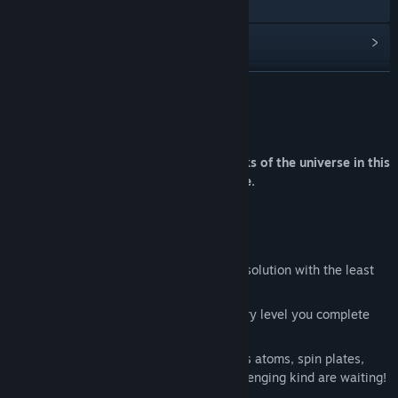
การเยี่ยมชมเว็บไซต์
ดูประวัติการอัปเดต
อ่านข่าวที่เกี่ยวข้อง
อ่านเพิ่มเติม
ดูกระดานสนทนา
เกี่ยวกับเกมนี้
ค้นหากลุ่มชุมชน
Discover the fundamental building blocks of the universe in this
challenging and educational puzzle game.
ชื่อ:
Molecule - a chemical challenge
Build molecules from atoms
แนว:
อินดี้
วันวางจำหน่าย:
2 มี.ค. 2018
Test your visual-spatial ability
Compete with players worldwide for a solution with the least
number of steps
Learn fun facts about science with every level you complete
40 levels, 40 unique molecules, countless atoms, spin plates,
triggers and puzzle fun of the rather challenging kind are waiting!