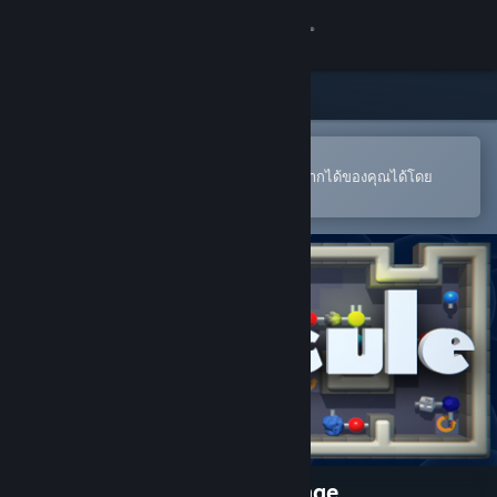
เข้าสู่ระบบ
ร้านค้า
ชุมชน
เปิดในแอป Steam แบบพกพา
หากต้องการสั่งซื้อหรือเพิ่มลงในสิ่งที่อยากได้ของคุณได้โดย
สะดวก
เกี่ยวกับ
ฝ่ายสนับสนุน
เปลี่ยนภาษา
รับแอป Steam แบบพกพา
ชมเว็บไซต์สำหรับเดสก์ท็อป
Molecule - a chemical challenge