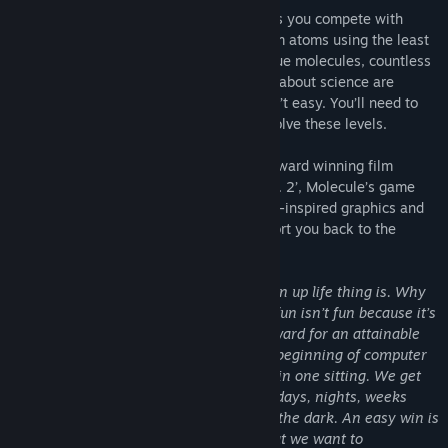
Put your visual-spatial skills to the test as you compete with
players worldwide to build molecules from atoms using the least
number of steps. Over 40 levels, 40 unique molecules, countless
atoms, spin plates, triggers and fun facts about science are
waiting! But beware, this puzzle game isn’t easy. You’ll need to
get your brain into gear to successfully solve these levels.
Created by visual effects artist of multi-award winning film
‘Gravity’ and ‘Guardians of the Galaxy Vol. 2’, Molecule’s game
design is unexpectedly simple. With retro-inspired graphics and
demanding riddles, this game will transport you back to the
‘golden age of video games’.
“Games should be hard. The whole grown up life thing is. Why
should a game be different? Something fun isn’t fun because it’s
easy, but because it offers a sense of reward for an attainable
achievement. We don’t look back to the beginning of computer
games because we could finish them all in one sitting. We get
captivated by nostalgia about spending, days, nights, weeks
stuck on the same boss, with friends, in the dark. An easy win is
not an adventure, and adventures is what we want to