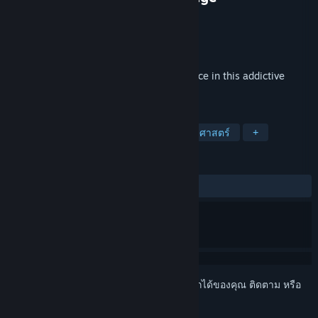
a.mighty.dish
ผู้พัฒนา
a.mighty.dish
ผู้จัดจำหน่าย
วางจำหน่ายแล้ว
2 มี.ค. 2018
Discover molecules and learn about science in this addictive
Sokoban-style puzzle game!
แท็ก
อินดี้
การศึกษา
ปริศนา
วิทยาศาสตร์
+
บทวิจารณ์
ตลอดกาล:
8 บทวิจารณ์จากผู้ใช้
()
เข้าสู่ระบบ
เพื่อเพิ่มผลิตภัณฑ์นี้ลงในสิ่งที่อยากได้ของคุณ ติดตาม หรือ
ทำเครื่องหมายเป็นถูกละเว้น