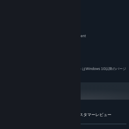
システム要件
最低:
Windows XP+
OS *:
Intel Core i3-2100 or AMD equivalent
プロセッサー:
2 GB RAM
メモリー:
3d capable Graphics Card
グラフィック:
Version 9.0
DIRECTX:
50 MB の空き容量
ストレージ:
2024年1月1日（PT）以降、SteamクライアントはWindows 10以降のバージ
*
ョンのみをサポートします。
『Molecule - a chemical challenge』のカスタマーレビュー
ユーザーレビューについて
個人設定