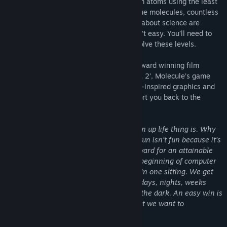
players worldwide to build molecules from atoms using the least
number of steps. Over 40 levels, 40 unique molecules, countless
atoms, spin plates, triggers and fun facts about science are
waiting! But beware, this puzzle game isn’t easy. You’ll need to
get your brain into gear to successfully solve these levels.
Created by visual effects artist of multi-award winning film
‘Gravity’ and ‘Guardians of the Galaxy Vol. 2’, Molecule’s game
design is unexpectedly simple. With retro-inspired graphics and
demanding riddles, this game will transport you back to the
‘golden age of video games’.
“Games should be hard. The whole grown up life thing is. Why
should a game be different? Something fun isn’t fun because it’s
easy, but because it offers a sense of reward for an attainable
achievement. We don’t look back to the beginning of computer
games because we could finish them all in one sitting. We get
captivated by nostalgia about spending, days, nights, weeks
stuck on the same boss, with friends, in the dark. An easy win is
not an adventure, and adventures is what we want to
remember.”
- Johannes Richter, Game Designer