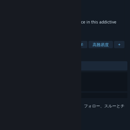
開発元
a.mighty.dish
パブリッシャー
a.mighty.dish
リリース日
2018年3月2日
Discover molecules and learn about science in this addictive
Sokoban-style puzzle game!
タグ
インディー
教育
パズル
科学
高難易度
+
レビュー
全期間：
8件のユーザーレビュー
()
このアイテムをウィッシュリストへの追加、フォロー、スルーとチ
ェックするには、
サインイン
してください。