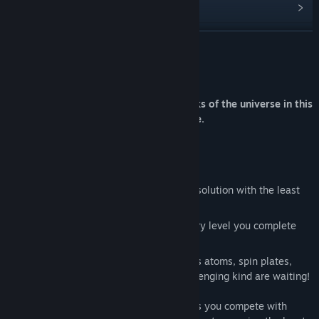
アップデート履歴を表示
関連ニュースをチェック
続きを読む
掲示板を表示
このゲームについて
コミュニティグループを検索
Discover the fundamental building blocks of the universe in this
challenging and educational puzzle game.
タイトル:
Molecule - a chemical challenge
Build molecules from atoms
ジャンル:
インディー
リリース日:
2018年3月2日
Test your visual-spatial ability
Compete with players worldwide for a solution with the least
number of steps
Learn fun facts about science with every level you complete
40 levels, 40 unique molecules, countless atoms, spin plates,
triggers and puzzle fun of the rather challenging kind are waiting!
Put your visual-spatial skills to the test as you compete with