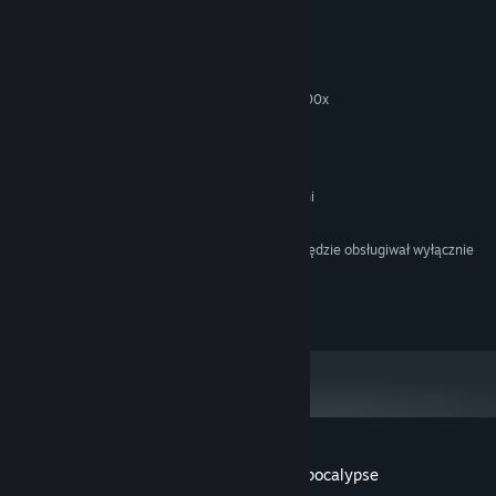
Wymagania systemowe
KONFIGURACJA MINIMALNA:
Windows 7
SYSTEM OPERACYJNY *:
Core i5-4590 or AMD Ryzen 5 1500x
PROCESOR:
8 GB RAM
PAMIĘĆ:
nvidia GTX 1060
KARTA GRAFICZNA:
Szerokopasmowe połączenie internetowe
SIEĆ:
3 GB dostępnej przestrzeni
MIEJSCE NA DYSKU:
SteamVR or Oculus PC
OBSŁUGA VR:
Począwszy od 1 stycznia 2024, klient Steam będzie obsługiwał wyłącznie
*
system Windows 10 i jego nowsze wersje.
Gotham City Films, LLC - all rights reserved
Recenzje klientów dla produktu Boxing Apocalypse
O recenzjach użytkowników
Twoje preferencje