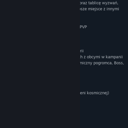
pancerza z możliwościami personalizacji oraz tablicę wyzwań,
dzięki której możesz konkurować o najlepsze miejsce z innymi
więźniami.
- Tryb kampanii i tryb gry wieloosobowej PVP
- Walcz z graczami online na arenach VR
- Realistyczna symulacja walki
- Prawdziwe techniki bokserskie
- Świetna forma ćwiczeń na spalanie kalorii
- Kończące ciosy i ciosy fatality w walkach z obcymi w kampanii
- Rozwijające się frakcje (5): Dżoker, Kosmiczny pogromca, Boss,
Król, Wybraniec
- Statystyki wygranych/przegranych
- Personalizacja pancerza, rękawic, broni
- 21 wyzwań
- 5 poziomów (część osadzona w przestrzeni kosmicznej)
- Samouczek
- Przerywniki filmowe
Twórca/projektant: Mario Simone