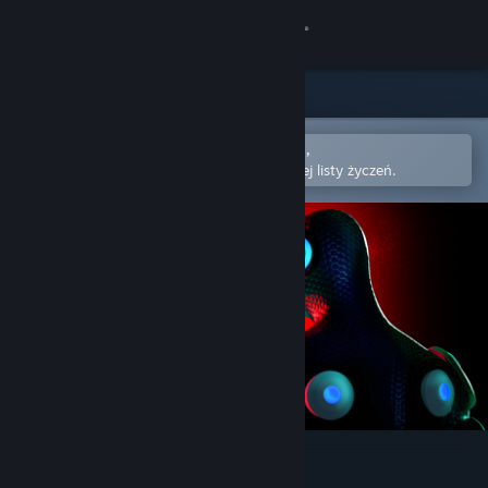
Zaloguj się
Sklep
Społeczność
Otwórz w aplikacji mobilnej Steam,
aby łatwo kupić lub dodać do swojej listy życzeń.
Informacje
Wsparcie
Zmień język
Pobierz aplikację mobilną Steam
Wersja przeglądarkowa
Boxing Apocalypse