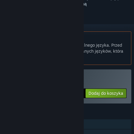
obserwować lub oznaczyć jako ignorowaną
Polski język nie jest obsługiwany
Ten produkt nie obsługuje twojego lokalnego języka. Przed
zakupem zapoznaj się z listą obsługiwanych języków, która
znajduje się poniżej.
Tylko VR
Kup Boxing Apocalypse
Dodaj do koszyka
$19.99
FUNKCJE
Jednoosobowa