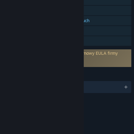
PvP przez internet
Osiągnięcia Steam
Obsługa kontrolerów śledzących ruch
Tylko VR
Udostępnianie gier
Wymaga wyrażenia zgody na warunki umowy EULA firmy
trzeciej
Boxing Apoacolypse EULA
JĘZYKI
Obsługiwane języki: 1
OCENY
Mild Violence