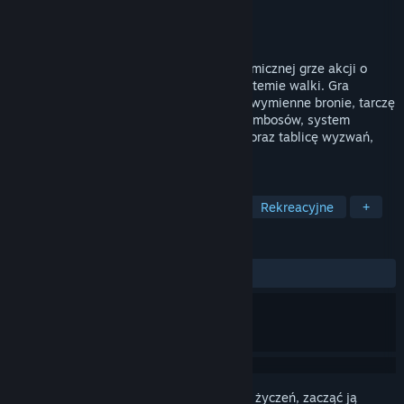
Producent
Gotham City Films, LLC
Wydawca
Gotham City Films, LLC
Wydano
20 kwietnia 2018
Ucieknij z więzienia kosmitów w tej dynamicznej grze akcji o
realistycznym, niezwykle intuicyjnym systemie walki. Gra
zawiera silne uderzenia, ciosy kończące, wymienne bronie, tarczę
energetyczną do blokowania/odbijania kombosów, system
pancerza z możliwościami personalizacji oraz tablicę wyzwań,
dzięki której możesz konkurować o...
TAGI
Akcja
Sportowe
Niezależne
Rekreacyjne
+
RECENZJE
W OGÓLE:
Recenzje użytkowników: 5
()
Zaloguj się
, aby dodać tę pozycję do listy życzeń, zacząć ją