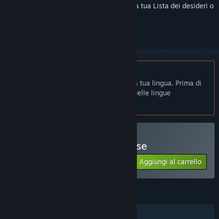
Accedi
per aggiungere questo articolo alla tua Lista dei desideri o
per ignorarlo.
Non disponibile in Italiano
Questo prodotto non è disponibile nella tua lingua. Prima di
effettuare l'acquisto, controlla la lista delle lingue
disponibili.
Solo VR
Acquista Boxing Apocalypse
Aggiungi al carrello
$19.99
FUNZIONALITÀ
Giocatore singolo