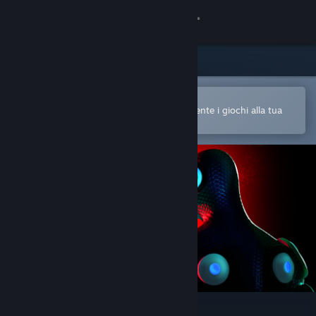
Accedi
Negozio
Comunità
Apri nell'app mobile di Steam
Per acquistare o aggiungere facilmente i giochi alla tua
Lista dei desideri
Informazioni
Assistenza
Cambia la lingua
Ottieni l'app mobile di Steam
Visualizza il sito web per desktop
Boxing Apocalypse