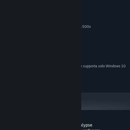
Requisiti di sistema
MINIMI:
Windows 7
SISTEMA OPERATIVO *:
Core i5-4590 or AMD Ryzen 5 1500x
PROCESSORE:
8 GB di RAM
MEMORIA:
nvidia GTX 1060
SCHEDA VIDEO:
Connessione internet a banda larga
RETE:
3 GB di spazio disponibile
ARCHIVIAZIONE:
SteamVR or Oculus PC
COMPATIBILITÀ VR:
A partire dal 1° gennaio 2024, il client di Steam supporta solo Windows 10
*
e versioni successive.
Gotham City Films, LLC - all rights reserved
Recensioni dei giocatori per Boxing Apocalypse