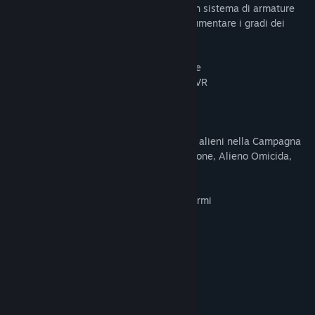
energia per combo parata/contrattacco, un sistema di armature
personalizzabili e una scheda sfide per aumentare i gradi dei
prigionieri.
- Modalità Campagna e PvP Multigiocatore
- Combatti online in arene di battaglia in VR
- Simulazione di lotta reale
- Tecniche di boxe realistiche
- Ottimo esercizio per bruciare calorie
- Mosse finali e fatali durante le lotte con alieni nella Campagna
- Aumento di livello delle fazioni (5): Buffone, Alieno Omicida,
Boss, Re, Unico
- Registro vittorie/sconfitte
- Personalizzazione di armature, guanti, armi
- 21 sfide
- 5 livelli, ambientazioni spaziali
- Allenamento in tutorial
- Filmati
Creatore/Progettatore Mario Simone