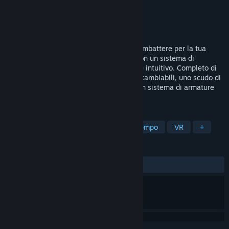
Sviluppatore
Gotham City Films, LLC
Editore
Gotham City Films, LLC
Rilasciato
20 apr 2018
In trappola in una prigione aliena, devi combattere per la tua
libertà in questo gioco di lotta d’azione con un sistema di
combattimento totalmente coinvolgente e intuitivo. Completo di
pugni di potenza, mosse finali, armi intercambiabili, uno scudo di
energia per combo parata/contrattacco, un sistema di armature
personalizzabili e una...
ETICHETTE
Azione
Sport
Indie
Passatempo
VR
+
RECENSIONI
DI SEMPRE:
5 recensioni degli utenti
()