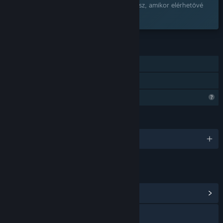
Add a kívánságlistádhoz, és értesítést kapsz, amikor elérhetővé
válik.
JELLEMZŐK
Egyjátékos
Családi Megosztás
Korlátozott profilfunkciók
NYELVEK
2 támogatott nyelv
HIVATKOZÁSOK ÉS INFÓ
Közösségközpont megnézése
Weboldal meglátogatása