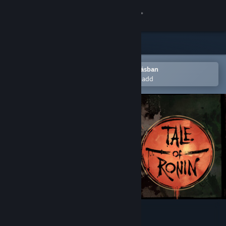
Bejelentkezés
Áruház
Közösség
Megnyitás a Steam mobilalkalmazásban
Hogy könnyen a kívánságlistádhoz add
Névjegy
Támogatás
Nyelvváltás
A Steam mobilalkalmazás beszerzése
Asztali weboldalra váltás
Tale of Ronin