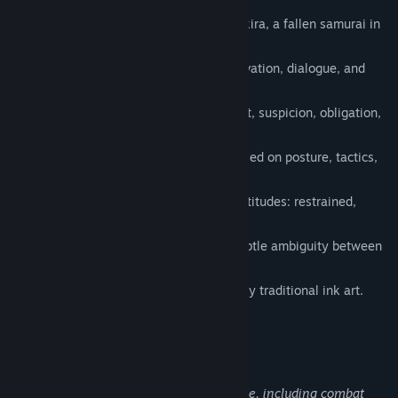
A narrative-driven journey following Akira, a fallen samurai in
early Edo Japan.
Grounded encounters shaped by observation, dialogue, and
consequence.
A focus on small human moments: trust, suspicion, obligation,
and quiet violence.
Simultaneous Turn-based combat focused on posture, tactics,
and katana technique.
Dialogue choices reflecting different attitudes: restrained,
pragmatic, honorable, or bitter.
A historically grounded setting with subtle ambiguity between
belief and perception.
Hand-painted sumi-e visuals inspired by traditional ink art.
Felnőtt tartalom leírása
A fejlesztők így írják le a tartalmat:
This game contains depictions of violence, including combat