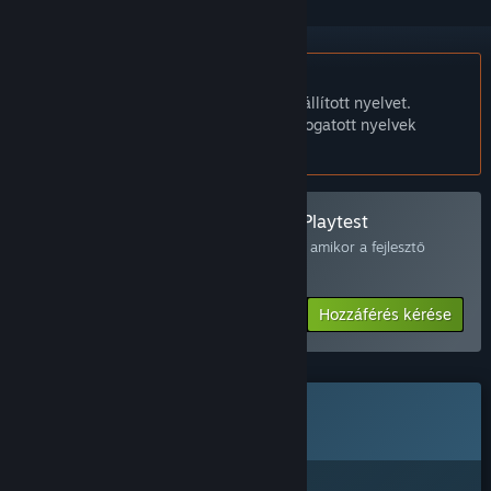
A Magyar nyelv nem támogatott.
Ez a termék nem támogatja a nálad beállított nyelvet.
Kérjük, vásárlás előtt tekintsd át a támogatott nyelvek
listáját.
Csatlakozás ehhez: Tale of Ronin Playtest
Kérj hozzáférést, és értesítést fogsz kapni, amikor a fejlesztő
készen áll további résztvevőkre.
Hozzáférés kérése
Ez a játék még nem érhető el a Steamen
Hamarosan
Érdekel?