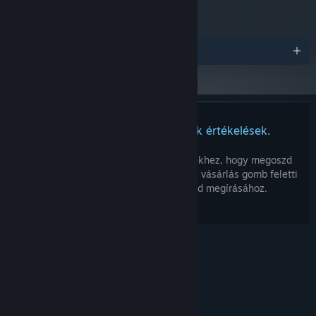
Díjak
Ehhez a termékhez nincsenek értékelések.
Írhatsz saját értékelést ehhez a termékhez, hogy megoszd
élményedet a közösséggel. Használd a vásárlás gomb feletti
részt ezen az oldalon értékelésed megírásához.
© Valve Corporation. Minden jog fenntartva. A
védjegyek jogos tulajdonosaiké az Egyesült
Államokban és más országokban.
Adatvédelmi
szabályzat
|
Jogi információk
|
Hozzáférhetőség
|
Steam előfizetői szerződés
|
Visszatérítések
|
Sütik