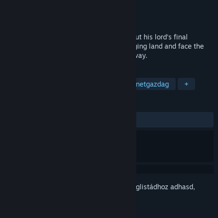
Fejlesztő
Dead Mage
Kiadó
Dead Mage
Megjelent
Hamarosan
A game about a fallen samurai carrying out his lord’s final
request. Travel as a ronin through a changing land and face the
consequences of your choices along the way.
CÍMKÉK
Körökre osztott harc
RPG
Történetgazdag
+
ÉRTÉKELÉSEK
Nincs felhasználói értékelés
Jelentkezz be
, hogy ezt a tételt a kívánságlistádhoz adhasd,
követhesd vagy mellőzöttnek jelölhesd.