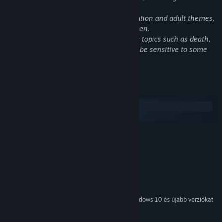
with visible blood.
The world includes references to prostitution and adult themes,
though no sexual acts are shown on screen.
Some narrative elements explore mature topics such as death,
hardship, and moral conflict, which may be sensitive to some
players.
Rendszerkövetelmények
Windows
macOS
MINIMUM:
Windows XP and up
OP. RENDSZER *:
Intel Core Duo or faster
PROCESSZOR:
1 GB RAM
MEMÓRIA:
Dedicated video card recommended
GRAFIKA:
1 GB szabad hely
TÁRHELY:
2024. január 1-jétől a Steam kliens csak a Windows 10 és újabb verziókat
*
fogja támogatni.