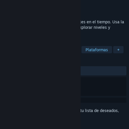
Desarrollador
Markanime
Editor
Markanime
Lanzado el
Por anunciarse
Un nuevo plataformas retro en 2.5D y viajes en el tiempo. Usa la
maquina del tiempo "Pad of Time" para explorar niveles y
conseguir tesoros.
ETIQUETAS
Plataformas en 2D
Recolectatlón
Plataformas
+
RESEÑAS
No existen reseñas de usuarios
Inicia sesión
para agregar este artículo a tu lista de deseados,
seguirlo o marcarlo como ignorado.