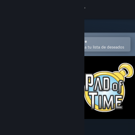
Iniciar sesión
Tienda
Comunidad
Abrir en la aplicación Steam Mobile
Para agregar contenido fácilmente a tu lista de deseados
Acerca de
Soporte
Cambiar idioma
Obtener la aplicación de Steam Mobile
Ver versión clásica
Pad of Time