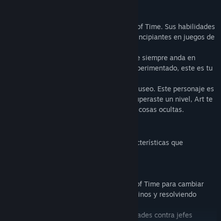
- Mark: El hermano geek que creó el Pad of Time. Sus habilidades
son equilibradas y recomendadas para principiantes en juegos de
plataformas.
- Julio: La hermana inteligente y hábil que siempre anda en
patines y va rápido. Si eres un jugador experimentado, este es tu
personaje.
- Arte: El hermano mayor que posee un museo. Este personaje es
el más lento, pero salta muy alto. Si ya superaste un nivel, Art te
será útil para volver a jugarlo y encontrar cosas ocultas.
Características del juego
En “Pad of Time”, encontrarás varias características que
enriquecerán tu experiencia de juego:
- Manipulación del tiempo: utiliza el Pad of Time para cambiar
períodos de tiempo, abriendo nuevos caminos y resolviendo
acertijos.
- Batallas contra jefes: prueba tus habilidades contra jefes