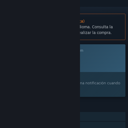
No disponible en Español (Latinoamérica)
Este artículo no está disponible en tu idioma. Consulta la
lista de idiomas disponibles antes de realizar la compra.
Este juego aún no está disponible en Steam
Fecha de lanzamiento prevista:
Por anunciarse
¿Te interesa?
Agrégalo a tu lista de deseados y recibe una notificación cuando
esté disponible.
CARACTERÍSTICAS
Un jugador
Logros de Steam