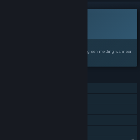
Dit spel is nog niet beschikbaar op Steam
Geplande uitgavedatum:
Nog niet bekend
Geïnteresseerd?
Voeg het toe aan je verlanglijst en ontvang een melding wanneer
het beschikbaar is.
FUNCTIES
Singleplayer
Steam-prestaties
Steam Cloud
Remote Play op televisies
Gezinsbibliotheek