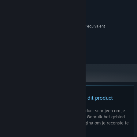
MINIMUM:
Windows 10
BESTURINGSSYSTEEM:
- Hidden character: Discover an additional playable character.
Intel or AMD Dual Core CPU
PROCESSOR:
- Secret mini-game (El Silla): Uncover a hidden arcade game
1 GB RAM
GEHEUGEN:
about hitting people with a chair
GeForce GT 1030 (2 GB) or equivalent
GRAFISCHE KAART:
- Achievements: Unlock various achievements as you progress
Versie 11
DIRECTX:
through the game.
500 MB beschikbare ruimte
OPSLAGRUIMTE:
I hope you enjoy playing “Pad of Time”! To learn more about this
Pad of Time © Marco Antonio Palacios V
game, visit the official website.
Er zijn geen recensies voor dit product
Je kunt je eigen recensie voor dit product schrijven om je
ervaring met de community te delen. Gebruik het gebied
boven de aankoopknoppen op deze pagina om je recensie te
schrijven.