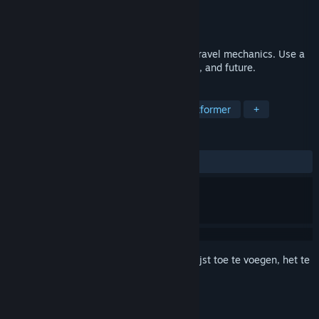
Ontwikkelaar
Markanime
Uitgever
Markanime
Uitgebracht
Nog niet bekend
A 2.5D retro-platformer game with time travel mechanics. Use a
time machine to explore the past, present, and future.
TAGS
2D-platformer
Verzamelen
Platformer
+
RECENSIES
Geen gebruikersrecensies
Meld je aan
om dit artikel aan je verlanglijst toe te voegen, het te
volgen of te negeren