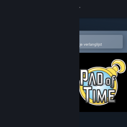
Inloggen
Winkel
Community
In de mobiele Steam-app openen
Om gemakkelijk toe te voegen aan je verlanglijst
Over
Ondersteuning
Taal wijzigen
Download de mobiele Steam-app
Desktopwebsite weergeven
Pad of Time