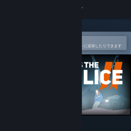
サインイン
ストア
コミュニティ
Steamモバイルアプリで開く
簡単に購入したり、ウィッシュリストに追加したりできます
詳細
サポート
言語を変更
Steamモバイルアプリを入手
デスクトップウェブサイトを表示
This Is the Police 2