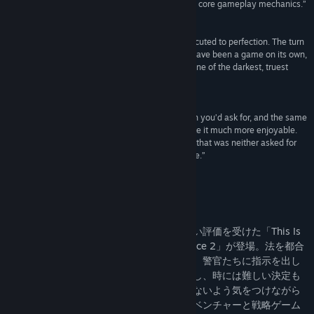
and improved on everything from the story to the core gameplay mechanics.”
9.2/10 –
GamePitt
“A veritable Matryoshka doll of dark delights, executed to perfection. The turn
based combat completely engrosses and could have been a game on its own,
but Weappy went the extra mile: they delivered one of the darkest, truest
video game narratives of the year.”
95 % –
RAGEquit
“It has all the drama you’d want, all the corruption you’d ask for, and the same
gameplay as the first, but expanded upon to make it much more enjoyable.
The new squad strategy mode is a huge surprise that was neither asked for
nor expected, but it gives the game so much more.”
9/10 –
GameSpew
このゲームについて
ブラックユーモアに溢れたストーリーで高い評価を受けた「This Is
the Police」の待望の続編「This Is the Police 2」が登場。法を都合
良く解釈し、保安官事務所の手綱を握ろう。警官たちに指示を出し
て事件を捜査。容疑者がいれば尋問・収監し、時には難しい決定も
下す。すべて、自分が刑務所にブチ込まれないよう気をつけながら
やりこなすのだ！ストーリーに満ち、アドベンチャーと戦略ゲーム