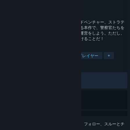
開発元
Weappy Studio
パブリッシャー
THQ Nordic
リリース日
2018年7月31日
法を思いのままに！ストーリー進行型のアドベンチャー、ストラテ
ジー、タクティカルコンバットゲームである本作で、警察官たちを
したがえ、難しい決断をくだし、警察署の運営をしよう。ただし、
自分が逮捕されることのないよう、気を付けることだ！
タグ
ストラテジー
物語性
シングルプレイヤー
+
レビュー
全期間：
やや好評
(5,316件中77%)
最近：
非常に好評
(24件中83%)
このアイテムをウィッシュリストへの追加、フォロー、スルーとチ
ェックするには、
サインイン
してください。