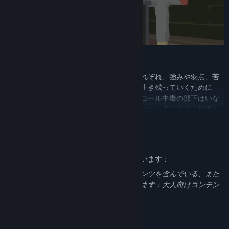
警察署の運営を担おう
部下はただのリソースではない。彼らはそれぞれ、強みや弱点、苦
手や偏見を持った生身の人間たちなのだ。生き残っていくために
は、彼らをうまく操ることが不可欠。アルコール中毒の部下はいな
いか？いつも仕事をサボる者は？命令に従わない者は？署に規律を
続きを読む
もたらしたければ、揺るぎない態度で統率しなくてはならない。
大人向けコンテンツの説明
開発者はコンテンツを次のように説明しています：
このゲームは全年齢層向けではないコンテンツを含んでいる、また
は職場での閲覧に適してない可能性があります：大人向けコンテン
ツ全般
システム要件