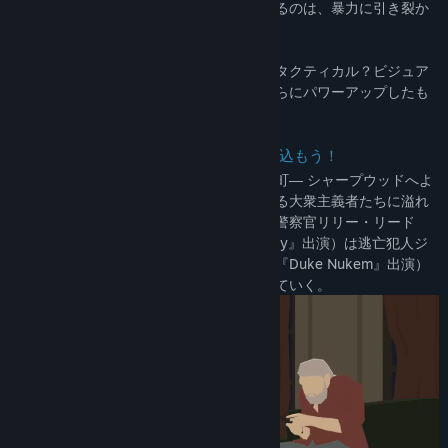
の要素を併せ持ったこのゲームの舞台となるのは、暴力に引き裂か
れた冷たい国境の町だ。
シミュレーション？マネジメントゲーム？タクティカル？ビジュア
ルノベル？パズル？その全部をまとめてさらにパワーアップしたも
のです！
独自なストーリードリブンの世界に飛び込もう！
暴力に支配され、潔白な者など存在しない町― シャープウッドへよ
うこそ。密輸入者や、ギャング、声を荒げる大衆主義者たちに溢れ
たこの地で、平和と秩序を守るため、若手警察官リリー・リード
（サラ・ハミルトン 『The Longest Journey』出演）は逃亡犯人ジ
ャック・ボイド（ジョン・セント・ジョン『Duke Nukem』出演）
とタッグを組み、危険に満ちた計画を進めていく。