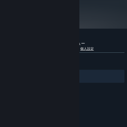
GeForce 560 or higher, AMD Radeon
グラフィック:
metacritic
HD 5830 or higher
66
Version 11
DIRECTX:
レビューを見る
真の刑事になれ
4 GB の空き容量
ストレージ:
証拠を集めて事件の真相を暴き、容疑者に尋問を行って（または実
DirectX compatible
サウンドカード:
力行使で…）、犯罪者たちを裁判所に送り込もう。容疑者が無実の
2024年1月1日（PT）以降、SteamクライアントはWindows 10以降のバージ
*
場合は？シャープウッドの裁判官たちの誠実さを試してみよう。
ョンのみをサポートします。
『This Is the Police 2』のカスタマーレビュー
言語別内訳を表示
ユーザーレビューについて
個人設定
全期間：
やや好評
(5,316件中77%)
最近：
非常に好評
(24件中83%)
フィルター
あなたの言語
© Valve Corporation. All rights reserved. 商標はすべ
て米国およびその他の国の各社が所有します。
プライバ
シーポリシー
|
リーガル
|
アクセシビリティ
|
Steam
利用規約
|
返金
|
Cookie