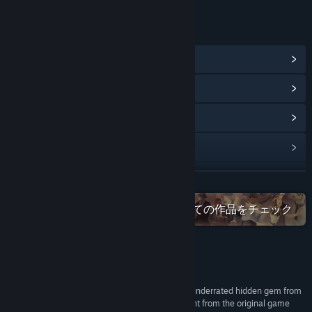
リンク＆情報
Steam実績を表示
(12)
ポイントショップアイテムを表示
(4)
コミュニティハブを表示
アップデート履歴を表示
関連ニュースをチェック
続きを読む
掲示板を表示
Steamで「Weappy Studio」のすべての作品をチェック
コミュニティグループを検索
レビュー
タイトル:
This Is the Police 2
ジャンル:
アドベンチャー
,
インディー
,
ストラテジー
“This is the Police 2 is a great sequel to such an underrated hidden gem from
リリース日:
2018年7月31日
2016. The developers have taken what they learnt from the original game