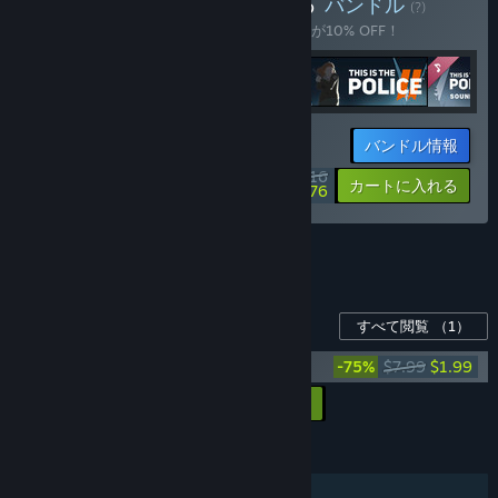
Weappy Bundleを購入する
バンドル
(?)
このバンドルを購入すると、アイテム全5個が10% OFF！
バンドル情報
$61.16
-10%
-53%
カートに入れる
$28.76
バンドル全4個を表示。
このゲーム用のコンテンツ
すべて閲覧
（1）
This Is the Police 2 - Soundtrack
-75%
$7.99
$1.99
すべてのDLCをカートに入れる
$1.99
機能
シングルプレイヤー