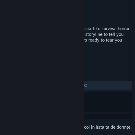
Dezvoltator
Horrendous Games
Editor
Horrendous Games
Lansare
22 ian. 2018
Panacea: Last Will (Chapter 1) is an Amnesia-like survival horror
game with lots of notes, flashbacks and a storyline to tell you
about what's going on, as well as monsters ready to tear you
apart at first sight!
ETICHETE
Violent
Nuditate
Indie
+
RECENZII
DINTOTDEAUNA:
Echilibrate
(66% din 18)
Conectează-te
pentru a adăuga acest articol în lista ta de dorințe,
a-l urmări sau a-l marca drept ignorat.