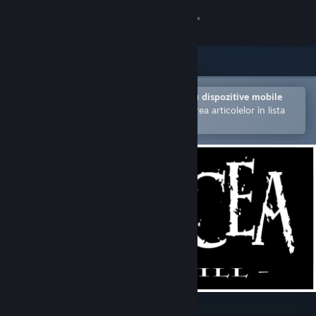
Conectează-te
Magazin
Comunitate
Deschide în aplicația Steam pentru dispozitive mobile
Facilitează achiziționarea și adăugarea articolelor în lista
de dorințe.
Despre
Asistență
Schimbă limba
Obține aplicația Steam pentru dispozitive mobile
Vezi site în versiunea pentru desktop
Panacea: Last Will