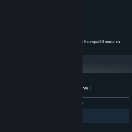
NVIDIA GTX 670
GRAFICĂ:
RECOMANDAT:
Windows 7 (64-bit versions)
SO *:
Intel Core i7-3770
PROCESOR:
8 GB RAM
MEMORIE:
NVIDIA GTX 970 4GB
GRAFICĂ:
Începând cu 1 ianuarie 2024, clientul Steam va fi compatibil numai cu
*
Windows 10 și versiunile ulterioare.
Recenziile clienților pentru Panacea: Last Will
Despre recenziile utilizatorilor
Preferințele tale
DINTOTDEAUNA:
Echilibrate
(66% din 18)
Filtre
Limbile tale