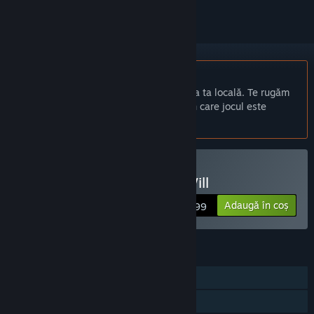
Nu este disponibil în limba: Română
Acest produs nu este disponibil în limba ta locală. Te rugăm
să consulți lista de mai jos cu limbile în care jocul este
disponibil înainte de achiziționare
Cumpără Panacea: Last Will
Adaugă în coș
$4.99
CARACTERISTICI
Un jucător
Partajare cu familia