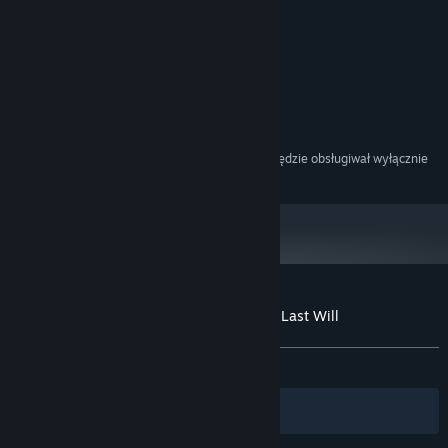
NVIDIA GTX 670
KARTA GRAFICZNA:
KONFIGURACJA ZALECANA:
Windows 7 (64-bit
SYSTEM OPERACYJNY *:
versions)
Intel Core i7-3770
PROCESOR:
8 GB RAM
PAMIĘĆ:
NVIDIA GTX 970 4GB
KARTA GRAFICZNA:
Począwszy od 1 stycznia 2024, klient Steam będzie obsługiwał wyłącznie
*
system Windows 10 i jego nowsze wersje.
Recenzje klientów dla produktu Panacea: Last Will
O recenzjach użytkowników
Twoje preferencje
W OGÓLE:
Mieszane
(66% z 18)
Filtry
Twoje języki