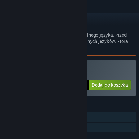
Polski język nie jest obsługiwany
Ten produkt nie obsługuje twojego lokalnego języka. Przed
zakupem zapoznaj się z listą obsługiwanych języków, która
znajduje się poniżej.
Kup Panacea: Last Will
Dodaj do koszyka
$4.99
FUNKCJE
Jednoosobowa
Udostępnianie gier