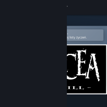
Zaloguj się
Sklep
Społeczność
Otwórz w aplikacji mobilnej Steam,
aby łatwo kupić lub dodać do swojej listy życzeń.
Informacje
Wsparcie
Zmień język
Pobierz aplikację mobilną Steam
Wersja przeglądarkowa
Panacea: Last Will