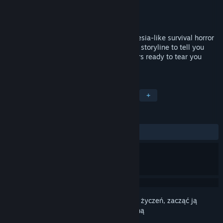
Producent
Horrendous Games
Wydawca
Horrendous Games
Wydano
22 stycznia 2018
Panacea: Last Will (Chapter 1) is an Amnesia-like survival horror
game with lots of notes, flashbacks and a storyline to tell you
about what's going on, as well as monsters ready to tear you
apart at first sight!
TAGI
Przemoc
Nagość
Niezależne
+
RECENZJE
W OGÓLE:
Mieszane
(66% z 18)
Zaloguj się
, aby dodać tę pozycję do listy życzeń, zacząć ją
obserwować lub oznaczyć jako ignorowaną