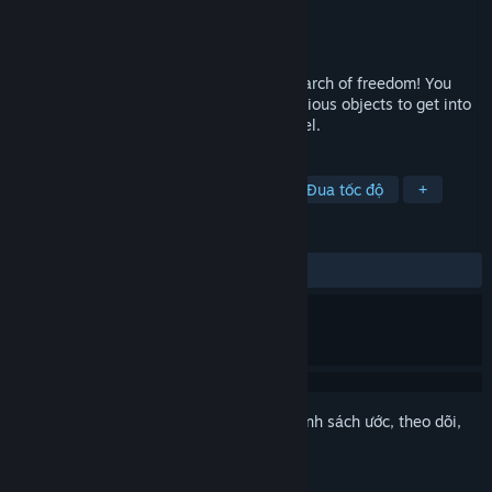
Nhà phát triển
WeRock
Nhà phát hành
RevolutionGT
Phát hành
19 Thg04, 2018
The adventures of the cute jelly left in search of freedom! You
have to run, run and use the traps and various objects to get into
the black hole to take you to the next level.
THEO NHÃN
Hành động
Indie
Đơn giản
Đua tốc độ
+
ĐÁNH GIÁ
TRƯỚC NAY:
2 đánh giá người dùng
()
Đăng nhập
để thêm sản phẩm này vào danh sách ước, theo dõi,
hoặc đánh dấu nó thành "đã phớt lờ"