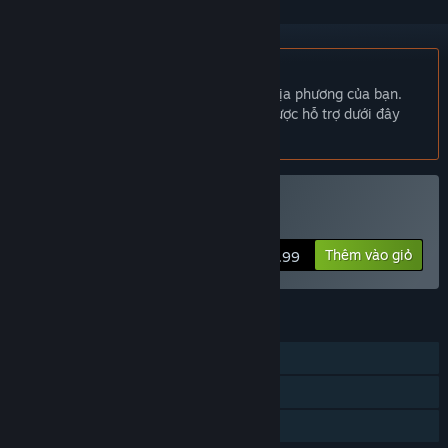
Không hỗ trợ ngôn ngữ Tiếng Việt
Sản phẩm này không hỗ trợ ngôn ngữ địa phương của bạn.
Vui lòng xem lại danh sách ngôn ngữ được hỗ trợ dưới đây
trước khi mua.
Mua Jelly Escape
Thêm vào giỏ
$2.99
TÍNH NĂNG
Chơi đơn
Thành tựu Steam
Chia sẻ gia đình