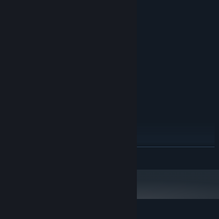
Yêu cầu hệ thống
TỐI THIỂU:
Windows 7, 8, 10 or newer
HĐH *:
1.8 GHz
BỘ XỬ LÝ:
512 MB RAM
BỘ NHỚ:
128 MB Video Memory
ĐỒ HỌA:
Phiên bản 9.0
DIRECTX:
150 MB chỗ trống khả dụng
LƯU TRỮ:
default
CARD ÂM THANH:
KHUYẾN NGHỊ:
Windows 7, 8, 10 or newer
HĐH *:
1.8 GHz
BỘ XỬ LÝ:
512 MB RAM
BỘ NHỚ:
128 MB Video Memory
ĐỒ HỌA:
ĐỌC THÊM
Phiên bản 9.0
DIRECTX:
150 MB chỗ trống khả dụng
LƯU TRỮ:
default
CARD ÂM THANH:
Bắt đầu từ 01/01/2024, phần mềm Steam chỉ hỗ trợ từ Windows 10 trở lên.
*