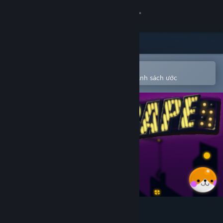
Đăng nhập
Cửa hàng
Cộng đồng
Mở bằng ứng dụng Steam di động
Để dễ dàng mua hoặc thêm vào danh sách ước
Thông tin
Hỗ trợ
Thay đổi ngôn ngữ
Cài ứng dụng Steam di động
Xem web cho desktop
Jelly Escape