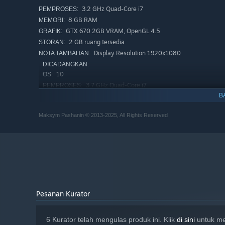
3.2 GHz Quad-Core i7
PEMPROSES:
8 GB RAM
SUMMARY
MEMORI:
GTX 670 2GB VRAM, OpenGL 4.5
GRAFIK:
Confederate Express
is a hardcore, niche experience buil
2 GB ruang tersedia
STORAN:
punishing, and relentless experience, pushing your patien
Display Resolution 1920x1080
NOTA TAMBAHAN:
DICADANGKAN:
10
OS:
3.7 GHz Quad-Core i7
PEMPROSES:
B
16 GB RAM
MEMORI:
GTX 680 4GB VRAM, OpenGL 4.5
GRAFIK:
Maksym Pashanin © 2013-2025, All Rights Reserved
2 GB ruang tersedia
STORAN:
Display Resolution 2560x1440
NOTA TAMBAHAN:
Pesanan Kurator
6 Kurator telah mengulas produk ini. Klik
di sini
untuk me