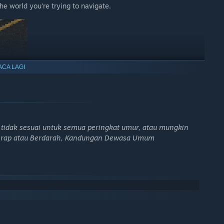
he world you’re trying to navigate.
ACA LAGI
idak sesuai untuk semua peringkat umur, atau mungkin
n Kerap atau Berdarah, Kandungan Dewasa Umum
 - "
aliasing
" - powered by a proprietary rendering framework -
d visual fidelity, transforming a collection of over 50,000 hand
l feast.