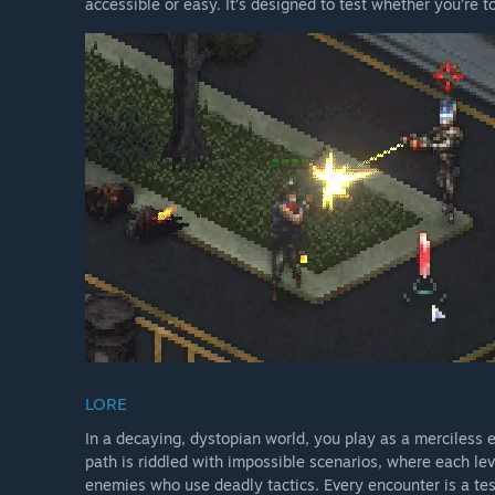
accessible or easy. It’s designed to test whether you’re 
LORE
In a decaying, dystopian world, you play as a merciless 
path is riddled with impossible scenarios, where each le
enemies who use deadly tactics. Every encounter is a test