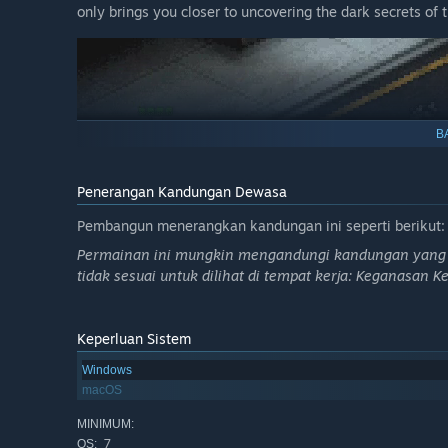
only brings you closer to uncovering the dark secrets of t
B
Penerangan Kandungan Dewasa
Pembangun menerangkan kandungan ini seperti berikut:
Permainan ini mungkin mengandungi kandungan yang t
tidak sesuai untuk dilihat di tempat kerja: Keganasa
Keperluan Sistem
Windows
TECHNOLOGY
macOS
Confederate Express boasts an unmistakable visual style
MINIMUM:
False2D™ API
. This technology allows for an unparallele
7
OS:
drawn animation frames into a spectacular flurry of visua