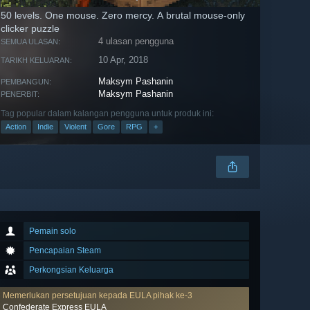
50 levels. One mouse. Zero mercy. A brutal mouse-only
clicker puzzle
4 ulasan pengguna
SEMUA ULASAN:
10 Apr, 2018
TARIKH KELUARAN:
Maksym Pashanin
PEMBANGUN:
Maksym Pashanin
PENERBIT:
Tag popular dalam kalangan pengguna untuk produk ini:
Action
Indie
Violent
Gore
RPG
+
Pemain solo
Pencapaian Steam
Perkongsian Keluarga
Memerlukan persetujuan kepada EULA pihak ke-3
Confederate Express EULA