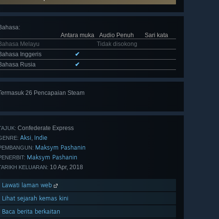
Bahasa
:
Antara muka
Audio Penuh
Sari kata
Bahasa Melayu
Tidak disokong
Bahasa Inggeris
✔
Bahasa Rusia
✔
Termasuk 26 Pencapaian Steam
Lihat
semua 26
Confederate Express
TAJUK:
Aksi
Indie
,
GENRE:
Maksym Pashanin
PEMBANGUN:
Maksym Pashanin
PENERBIT:
10 Apr, 2018
TARIKH KELUARAN:
Lawati laman web
Lihat sejarah kemas kini
Baca berita berkaitan