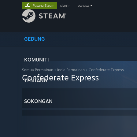
Pasang Steam
sign in
|
bahasa
GEDUNG
KOMUNITI
Semua Permainan
>
Indie Permainan
>
Confederate Express
Confederate Express
TENTANG
SOKONGAN