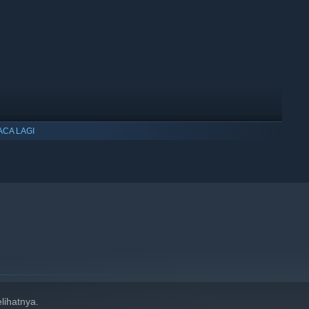
t for those who crave an insane challenge. It’s visceral,
ce, reflexes, and even your sanity to the limit.
ACA LAGI
lihatnya.