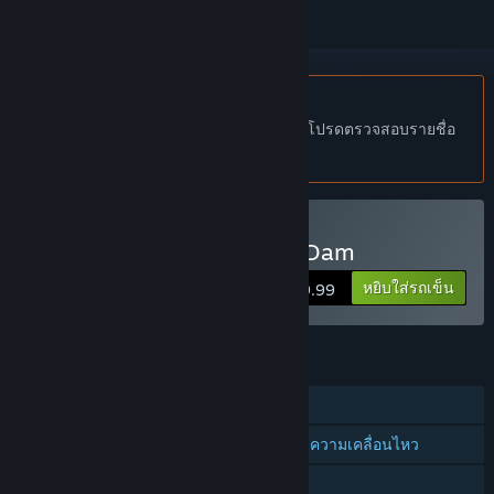
ไม่รองรับภาษาไทย
ผลิตภัณฑ์นี้ไม่รองรับภาษาท้องถิ่นของคุณ โปรดตรวจสอบรายชื่อ
ภาษาที่รองรับก่อนทำการสั่งซื้อ
VR เท่านั้น
ซื้อ IndustrialVR - Hoover Dam
หยิบใส่รถเข็น
$9.99
คุณสมบัติ
ผู้เล่นคนเดียว
การรองรับคอนโทรลเลอร์แบบติดตามความเคลื่อนไหว
VR เท่านั้น