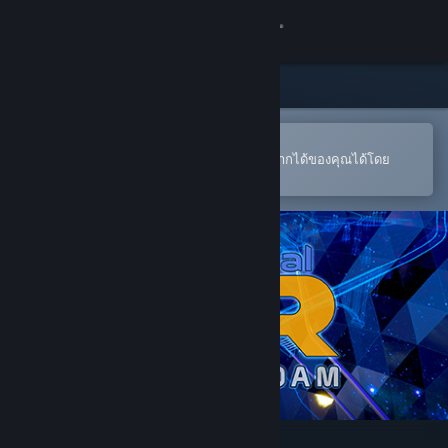
เข้าสู่ระบบ
ร้านค้า
ชุมชน
เปิดในแอป Steam แบบพกพา
หากต้องการสั่งซื้อหรือเพิ่มลงในสิ่งที่อยากได้ของคุณได้โดย
สะดวก
เกี่ยวกับ
ฝ่ายสนับสนุน
เปลี่ยนภาษา
รับแอป Steam แบบพกพา
ชมเว็บไซต์สำหรับเดสก์ท็อป
IndustrialVR - Hoover Dam