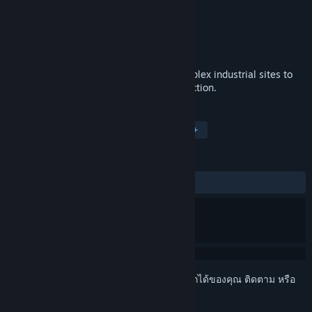
IndustrialVR LLC
ผู้พัฒนา
IndustrialVR LLC
ผู้จัดจำหน่าย
วางจำหน่ายแล้ว
11 ก.พ. 2018
Industrial VR takes the player inside complex industrial sites to
get a first-hand look at how the sites function.
แท็ก
อินดี้
จำลองสถานการณ์
VR
+
บทวิจารณ์
ตลอดกาล:
3 บทวิจารณ์จากผู้ใช้
()
เข้าสู่ระบบ
เพื่อเพิ่มผลิตภัณฑ์นี้ลงในสิ่งที่อยากได้ของคุณ ติดตาม หรือ
ทำเครื่องหมายเป็นถูกละเว้น