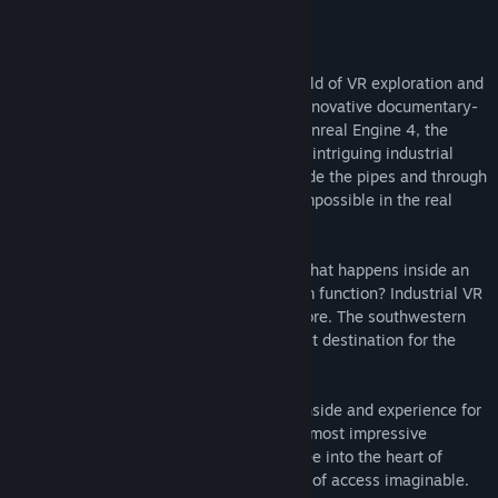
ค้นหากลุ่มชุมชน
เกี่ยวกับเกมนี้
Industrial VR is something new in the world of VR exploration and
ชื่อ:
IndustrialVR - Hoover Dam
educational experiences. Combining an innovative documentary-
แนว:
อินดี้
,
จำลองสถานการณ์
style approach with visuals powered by Unreal Engine 4, the
วันวางจำหน่าย:
11 ก.พ. 2018
game takes players deep inside the most intriguing industrial
facilities in the world. Players will go inside the pipes and through
the machinery, a journey that would be impossible in the real
world.
How does a nuclear power plant work? What happens inside an
oil rig? How does a hydropower plant/dam function? Industrial VR
will answer these questions and many more. The southwestern
United States' Hoover Dam will be the first destination for the
series.
For the first time, you will be able to go inside and experience for
yourself the inner workings of mankind’s most impressive
engineering accomplishments. You will see into the heart of
technological feats with the highest level of access imaginable.