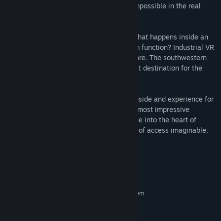
the machinery, a journey that would be impossible in the real
world.
How does a nuclear power plant work? What happens inside an
oil rig? How does a hydropower plant/dam function? Industrial VR
will answer these questions and many more. The southwestern
United States' Hoover Dam will be the first destination for the
series.
For the first time, you will be able to go inside and experience for
yourself the inner workings of mankind’s most impressive
engineering accomplishments. You will see into the heart of
technological feats with the highest level of access imaginable.
This is Industrial VR.
Systemkrav
MINIMUM:
Kräver en 64-bitars processor samt operativsystem
Windows 7
OS *:
i5-6400
PROCESSOR: