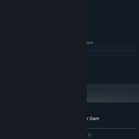
8 GB RAM
MINNE:
Nvidia GeForce GTX 1060 or better
GRAFIK:
Version 11
DIRECTX:
4 GB ledigt utrymme
LAGRING:
SteamVR
VR-STÖD:
REKOMMENDERADE:
Kräver en 64-bitars processor samt operativsystem
Windows 10
OS:
i7-6700K
PROCESSOR:
LÄS MER
8 GB RAM
MINNE:
Nvidia GeForce GTX 1070 or better
GRAFIK:
Copyring IndustrialVR LLC
Version 11
DIRECTX:
4 GB ledigt utrymme
LAGRING:
Från och med den 1 januari 2024 kommer Steam-klienten endast att ha
*
stöd för Windows 10 och senare versioner.
Kundrecensioner om IndustrialVR - Hoover Dam
Om användarrecensioner
Dina preferenser
GENOM TIDERNA:
3 användarrecensioner
()