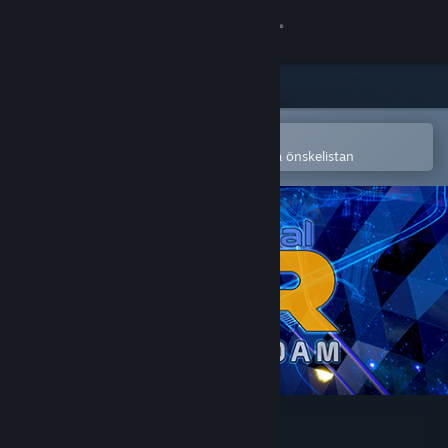
Logga in
Butik
Gemenskap
Öppna i Steams mobilapp
för att enkelt köpa eller lägga till på önskelistan
Om
Support
Byt språk
Skaffa Steams mobilapp
Se skrivbordswebbplats
IndustrialVR - Hoover Dam