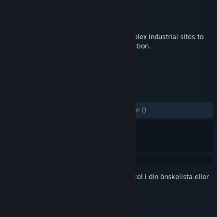
Utvecklare
IndustrialVR LLC
Utgivare
IndustrialVR LLC
Lansering
11 feb, 2018
Industrial VR takes the player inside complex industrial sites to
get a first-hand look at how the sites function.
TAGGAR
Indie
Simulering
VR
+
RECENSIONER
GENOM TIDERNA:
3 användarrecensioner
()
Registrera dig
för att lägga till denna artikel i din önskelista eller
ignorera den.