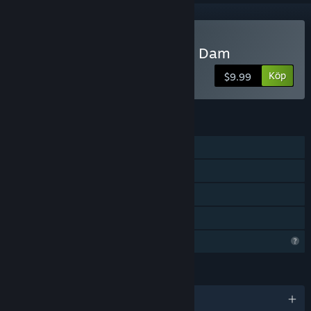
Endast VR
Köp IndustrialVR - Hoover Dam
Köp
$9.99
FUNKTIONER
En spelare
Stöd för spårade kontroller
Endast VR
Familjedelning
Begränsade profilfunktioner
SPRÅK
Engelska