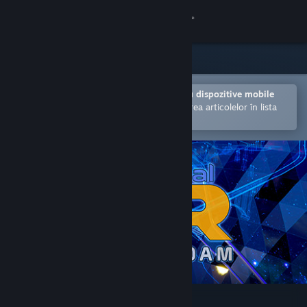
Conectează-te
Magazin
Comunitate
Deschide în aplicația Steam pentru dispozitive mobile
Facilitează achiziționarea și adăugarea articolelor în lista
de dorințe.
Despre
Asistență
Schimbă limba
Obține aplicația Steam pentru dispozitive mobile
Vezi site în versiunea pentru desktop
IndustrialVR - Hoover Dam