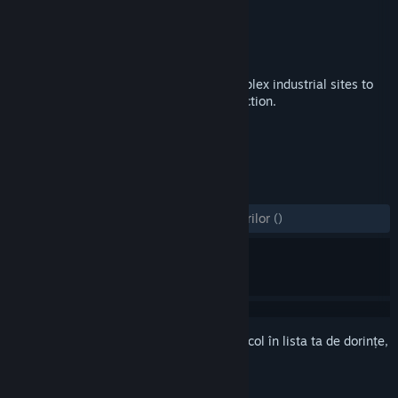
Dezvoltator
IndustrialVR LLC
Editor
IndustrialVR LLC
Lansare
11 febr. 2018
Industrial VR takes the player inside complex industrial sites to
get a first-hand look at how the sites function.
ETICHETE
Indie
Simulare
RV
+
RECENZII
DINTOTDEAUNA:
3 recenzii ale utilizatorilor
()
Conectează-te
pentru a adăuga acest articol în lista ta de dorințe,
a-l urmări sau a-l marca drept ignorat.