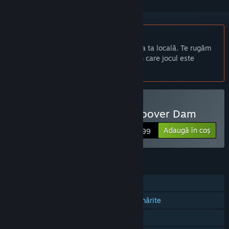
Nu este disponibil în limba: Română
Acest produs nu este disponibil în limba ta locală. Te rugăm
să consulți lista de mai jos cu limbile în care jocul este
disponibil înainte de achiziționare
Doar RV
Cumpără IndustrialVR - Hoover Dam
Adaugă în coș
$9.99
CARACTERISTICI
Un jucător
Compatibilitate cu controlerele urmărite
Doar RV