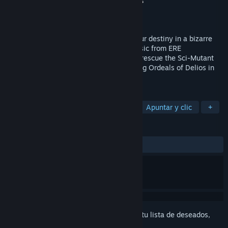
Desarrollador
ERE Informatique
,
Infogrames
Editor
Ziggurat
Lanzado el
1 ENE 1989
Slip through the door of time and face your destiny in a bizarre
parallel universe! In this imaginative classic from ERE
Informatique's Exxos label, your quest to rescue the Sci-Mutant
Princess pits you against the five terrifying Ordeals of Delios in
the treacherous realm of the Protozorqs.
ETIQUETAS
Aventura
Acción
Estrategia
Apuntar y clic
+
RESEÑAS
SIEMPRE:
9 reseñas de usuarios
()
Inicia sesión
para agregar este artículo a tu lista de deseados,
seguirlo o marcarlo como ignorado.