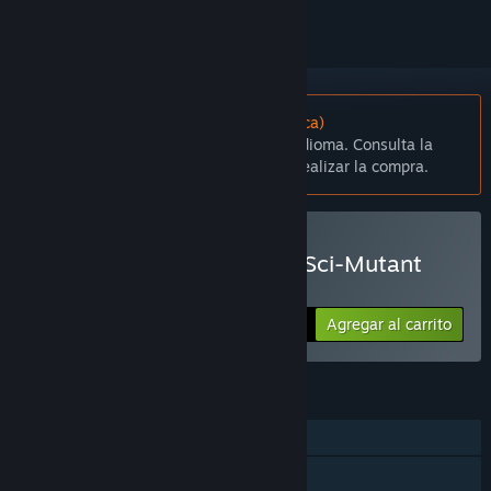
No disponible en Español (Latinoamérica)
Este artículo no está disponible en tu idioma. Consulta la
lista de idiomas disponibles antes de realizar la compra.
Comprar Chamber of the Sci-Mutant
Priestess
Agregar al carrito
$6.99
CARACTERÍSTICAS
Un jugador
Préstamo familiar