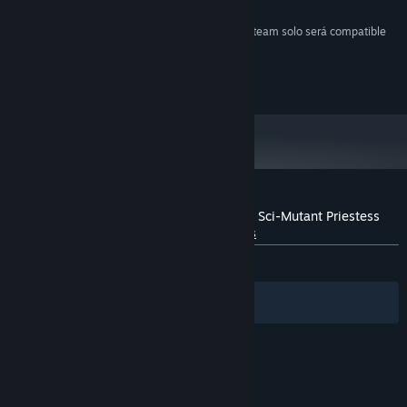
256 MB de RAM
MEMORIA:
A partir del 1 de enero de 2024, el cliente de Steam solo será compatible
*
con Windows 10 y versiones posteriores.
2020 © Ziggurat Interactive, Inc.
Reseñas de usuarios para Chamber of the Sci-Mutant Priestess
Sobre las reseñas de usuarios
Tus preferencias
SIEMPRE:
9 reseñas de usuarios
()
Filtros
Tus idiomas
© Valve Corporation. Todos los derechos reservados.
Todas las marcas registradas pertenecen a sus
respectivos dueños en EE. UU. y otros países.