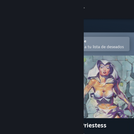
Iniciar sesión
Tienda
Comunidad
Abrir en la aplicación Steam Mobile
Para comprar o agregar fácilmente a tu lista de deseados
Acerca de
Soporte
Cambiar idioma
Obtener la aplicación de Steam Mobile
Ver versión clásica
Chamber of the Sci-Mutant Priestess