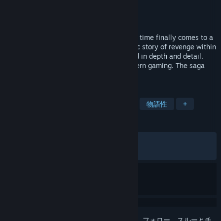
開発元
D3T
パブリッシャー
SEGA
リリース日
2018年8月21日
SEGA®’s most requested re-release of all time finally comes to a
new generation. Shenmue delivers an epic story of revenge within
a unique open world that is still unrivalled in depth and detail.
Return to the epic saga that defined modern gaming. The saga
begins…again.
タグ
アドベンチャー
オープンワールド
物語性
+
レビュー
全期間：
非常に好評
(2,131件中89%)
最近：
非常に好評
(21件中80%)
このアイテムをウィッシュリストへの追加、フォロー、スルーとチ