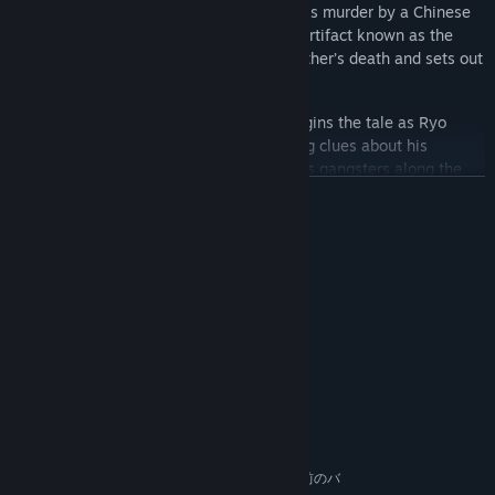
his father, Iwao Hazuki, only to witness his murder by a Chinese
man, Lan Di. Lan Di steals a mysterious artifact known as the
Dragon Mirror. Ryo vows to avenge his father’s death and sets out
tracing Lan Di’s path.
The first game in the series, Shenmue begins the tale as Ryo
travels around Yokosuka, Japan, gathering clues about his
father’s murder and dealing with nefarious gangsters along the
続きを読む
way.
The sequel Shenmue II continues Ryo’s quest, this time crossing
システム要件
the sea to Hong Kong, China. Ryo ventures deeper into the
criminal underworld, meeting martial arts masters who aid him on
最低:
his journey and offer insight into his father’s death, and unravels
Windows 7 64Bit
OS *:
the mysteries of the Dragon Mirror that his father kept hidden.
Intel i3-560 / AMD FX-4300
プロセッサー:
4 GB RAM
メモリー:
Gameplay
NVIDIA GeForce GTX 650 Ti (1GB
グラフィック:
Vram) / AMD Radeon 6990
Take the role of
Ryo Hazuki.
Version 11
DIRECTX:
Explore a 3D open world searching for clues, examining
30 GB の空き容量
ストレージ:
objects, and talking to NPCs.
MicrosoftはWindows 10およびそれ以前のバ
追記事項: