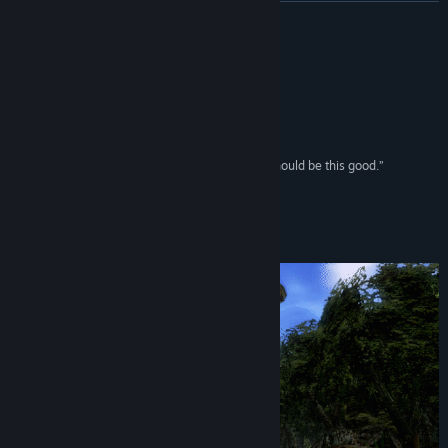
関連ニュースをチェック
続きを読む
掲示板を表示
レビュー
コミュニティグループを検索
“…an unforgettable, singular experience.”
88/100 –
PC Gamer
タイトル:
Shenmue I & II
“Shenmue is incredible - all open world games should be this good.”
ジャンル:
アクション
,
アドベンチャー
,
RPG
8.0/10 –
Game Watcher
リリース日:
2018年8月21日
このゲームについて