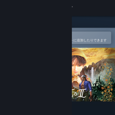
サインイン
ストア
コミュニティ
Steamモバイルアプリで開く
簡単に購入したり、ウィッシュリストに追加したりできます
詳細
サポート
言語を変更
Steamモバイルアプリを入手
デスクトップウェブサイトを表示
Shenmue I & II