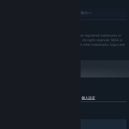
ージョンをサポートしていません
Battle enemies and bosses making full use of the moves of
推奨:
Hazuki-style jujitsu.
MicrosoftはWindows 10およびそれ以前のバ
追記事項:
Beat quick-time events (QTEs) and mini-games.
ージョンをサポートしていません
続きを読む
2024年1月1日（PT）以降、SteamクライアントはWindows 10以降のバージ
*
ョンのみをサポートします。
Key features
® SEGA. SEGA, the SEGA logo and SHENMUE are either registered trademarks or
trademarks of SEGA Holdings Co.,Ltd. or its affiliates. All rights reserved. SEGA is
registered in the U.S. Patent and Trademark Office. All other trademarks, logos and
The best Shenmue experience
copyrights are property of their respective owners.
Pioneering Dreamcast classics available for the first time on PC
Updated user interface
Choice of modern or classic controls
Japanese audio available for the first time for a global audience
Fully scalable screen resolutions
『Shenmue I & II』のカスタマーレビュー
言語別内訳を表示
ユーザーレビューについて
個人設定
An epic legend
全期間：
非常に好評
(2,131件中89%)
A tale of revenge on a grand scale
最近：
非常に好評
(21件中80%)
Solve the mystery of your father’s murder
An experience never to be forgotten
フィルター
あなたの言語