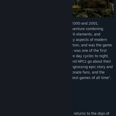
Originally released for the Dreamcast in 2000 and 2001,
Shenmue I & II is an open world action adventure combining
jujitsu combat, investigative sleuthing, RPG elements, and
memorable mini-games. It pioneered many aspects of modern
gaming, including open world city exploration, and was the game
that coined the Quick Time Event (QTE). It was one of the first
games with a persistent open world, where day cycles to night,
weather changes, shops open and close and NPCs go about their
business all on their own schedules. Its engrossing epic story and
living world created a generation of passionate fans, and the
game consistently makes the list of “greatest games of all time”.
Story
A tale of revenge.
In 1986, teenage jujitsu artist Ryo Hazuki returns to the dojo of