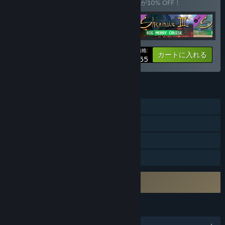
このバンドルを購入すると、アイテム全5個が10% OFF！
あなたの価格:
-10%
バンドル情報
カートに入れる
$65.65
機能
シングルプレイヤー
Steam実績
Steamクラウド
ファミリーシェアリング
サードパーティーEULAへの同意が必要
Shenmue I & II EULA
言語