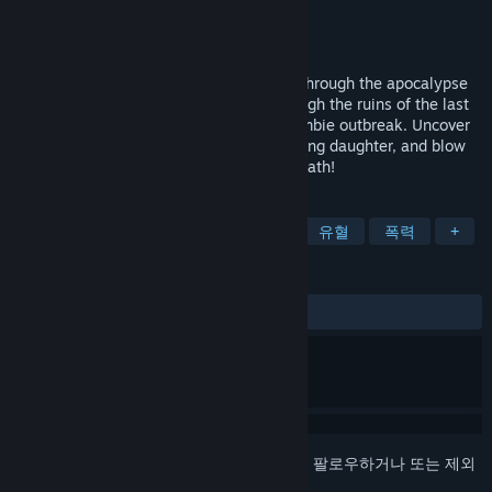
개발자
Sonic Shield
배급사
Zodiac Interactive
출시일
2018년 10월 2일
The Big Day has arrived. Blast your way through the apocalypse
in this bloody pixel-art ARPG, riding through the ruins of the last
days on Earth following a devastating zombie outbreak. Uncover
the truth behind the crisis, find your missing daughter, and blow
holes in every zombie who crosses your path!
태그
인디
액션
RPG
어드벤처
유혈
폭력
+
평가
전체:
복합적
(50%/79)
로그인
하셔서 게임을 찜 목록에 추가하거나, 팔로우하거나 또는 제외
로 지정하세요.