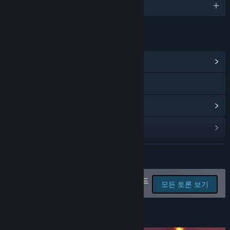
2개 지원 언어
“We will collect feedback from players, and tune our game
according to this feedback. When appropriate, we will launch
polls to allow players to assist us in the development of new
content.”
링크 및 정보
커뮤니티 허브 보기
웹사이트 방문
업데이트 기록 보기
관련 뉴스 보기
토론장 보기
더 보기
커뮤니티 그룹 찾기
버그를 신고하고 게임 토론에 피드
모든 토론 보기
백을 남기세요.
제목:
Big Day
장르:
액션
,
어드벤처
,
인디
,
RPG
,
앞서 해보기
게임 정보
출시일:
2018년 10월 2일