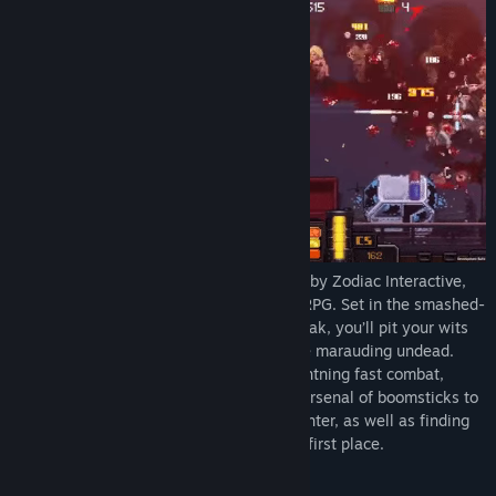
Developed by Sonic Shield and published by Zodiac Interactive,
Big Day is an intense pixel-art shooter ARPG. Set in the smashed-
up aftermath of a crippling zombie outbreak, you’ll pit your wits
(and trigger fingers) against hordes of the marauding undead.
Combining a top-down viewpoint with lightning fast combat,
you’ll need to build and strengthen your arsenal of boomsticks to
have any hope of rescuing your lost daughter, as well as finding
out exactly what started this mess in the first place.
Story: