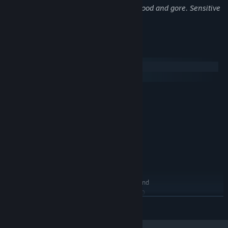
Violent pixelart gunplay. Depictions of blood and gore. Sensitive
modifying them to give yourself the edge you need to get
players should take note.
through the Big Day!
시스템 요구 사항
Windows
macOS
최소:
Windows 7/8/10 64bit
운영 체제 *:
DualCore 1.8 GHZ
프로세서:
4 GB RAM
메모리:
512m video memory
그래픽:
초고속 인터넷 연결
네트워크:
2 GB 사용 가능 공간
저장 공간:
DirectX compatible sound card
사운드카드:
This game DOES NOT WORK on low end
추가 사항:
laptops with INTEGRATED GPU's such as HD4000
ETC.
더 보기
권장:
Windows 7/8/10 64bit
운영 체제 *: