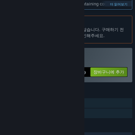
recognize those who support us by maintaining contact and
더 읽어보기
thanking them through the community.”
얼마나 오래 앞서 해보기를 진행할 계획인가요?
한국어(을)를 지원하지 않습니다
“We aim to come out of Early Access after approximately 6
이 제품은 귀하의 로컬 언어를 지원하지 않습니다. 구매하기 전
months.”
에 아래에 있는 지원하는 언어 목록을 확인해주세요.
정식 버전은 앞서 해보기 버전과 어떻게 달라지나요?
“In the full release we will open ladders, co-op, mission mode,
survival, and more. There will also be new chapters in the
story mode, as well as new characters and weapons. And who
BigDay 구매
knows, maybe some surprises along the way too!?”
장바구니에 추가
$9.99
앞서 해보기 버전은 현재 어떤 상태인가요?
“We already finished about 80% of the game. Right now in the
EA version there are 4 chapters in story mode, with 1 playable
기능
character and 8 weapon variants consisting of over 100
different models. However, more time is required to fine tune
싱글 플레이어
post-processing, skills, character talents, etc.”
가족 공유
앞서 해보기 기간 전후로 게임 가격이 달라지나요?
“The price will not increase when we leave EA.”
언어
개발 과정에서 어떻게 커뮤니티와 소통할 계획인가요?