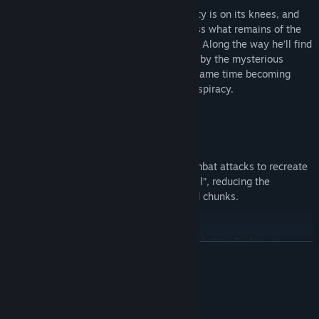
Zombies! Just like in the movies! Society is on its knees, and
simple farmer Pancho must travel across what remains of the
planet order to rescue his daughter Liz. Along the way he’ll find
himself battling through cities infected by the mysterious
zombie virus “Snowdrop”, while at the same time becoming
tangled in a shocking international conspiracy.
Game features:
Lightning Fast Combat and Shooting.
Use your array of ranged and close combat attacks to recreate
the bloody ballet of movies like “Kill Bill”, reducing the
mindless zombie army to glistening red chunks.
Richly Detailed World
Whether you’re slicing flesh on the Manhattan Bridge, or
더 보기
blowing holes in fools while rescuing the Queen in Buckingham
Palace, Big Day lets you do it in beautiful pixel-art style!
성인 콘텐츠 설명
Explore, Collect, Survive
개발자의 콘텐츠 설명:
Acquire a wide range of weapons and items, enhancing and