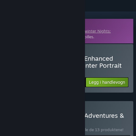
Nedlastbart innhold
Dette innholdet krever hovedspillet
Neverwinter Nights:
Enhanced Edition
på Steam for å kunne spilles.
Kjøp Neverwinter Nights: Enhanced
Edition Heroes of Neverwinter Portrait
Pack
Legg i handlevogn
$2.99
Kjøp Neverwinter Nights: Adventures &
Soundtracks
PAKKE
(?)
Kjøp denne pakken for å spare 50 % på alle de 13 produktene!