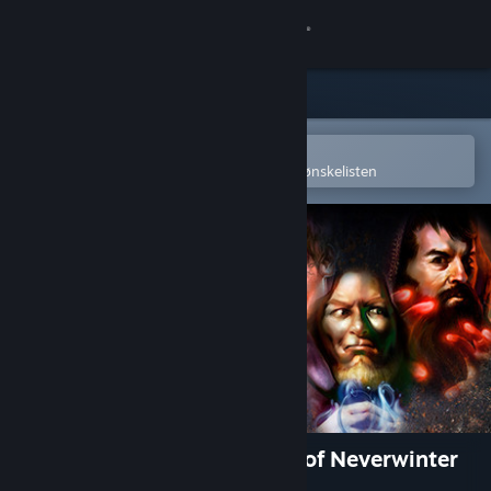
Logg inn
Butikk
Samfunn
Åpne i Steams mobilapp
for å enkelt kjøpe eller legge til på ønskelisten
Om
Kundestøtte
Bytt språk
Skaff deg Steam-appen på mobil
Vis skrivebordsversjon
Neverwinter Nights: Heroes of Neverwinter