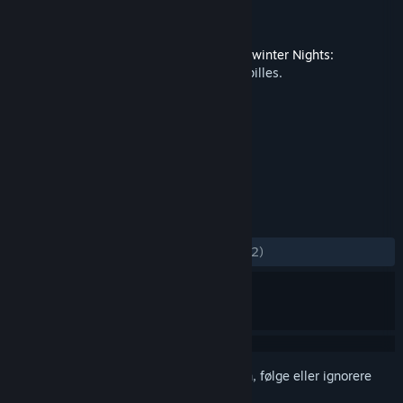
Utvikler
Beamdog
Utgiver
Beamdog
Utgitt
27. mars 2018
Dette innholdet krever hovedspillet
Neverwinter Nights:
Enhanced Edition
på Steam for å kunne spilles.
MERKELAPPER
Rollespill
+
ANMELDELSER
GJENNOM TIDENE:
Blandede
(54 % av 22)
Logg inn
for å legge til på ønskelisten, følge eller ignorere