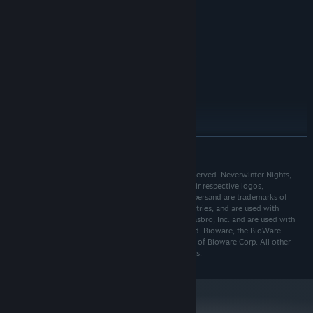
MINIMUM:
Krever en 64-biters prosessor og operativsystem
Windows 7, 8.1, 10, 11 64-bit
OS *:
Intel Core i3 3rd gen or equivalent
PROSESSOR:
4 GB RAM
MINNE:
OpenGL 3.3 compatible with 2 GB of
GRAFIKK:
VRAM
12 GB tilgjengelig plass
LAGRING:
ANBEFALT:
Krever en 64-biters prosessor og operativsystem
LES MER
Fra og med den 1. januar 2024 kommer Steam-klienten kun til å støtte
*
Windows 10 og nyere versjoner.
© 2017 Beamdog. © 2017 Hasbro, Inc. All Rights Reserved. Neverwinter Nights,
Dungeons & Dragons, D&D, Wizards of the Coast, their respective logos,
Neverwinter, Neverwinter Nights, and the dragon ampersand are trademarks of
Wizards of the Coast LLC in the U.S.A. and other countries, and are used with
permission. Hasbro and its logo are trademarks of Hasbro, Inc. and are used with
permission. ©1998 BioWare Corp. All Rights Reserved. Bioware, the BioWare
Aurora Toolset and the BioWare logo are trademarks of Bioware Corp. All other
trademarks are the property of their respective owners.