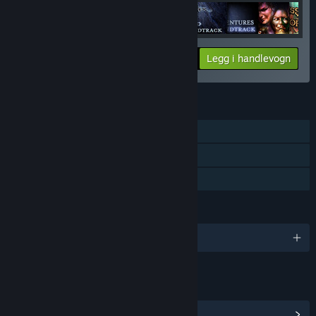
Din pris:
-50%
Pakkeinfo
Legg i handlevogn
$42.87
FUNKSJONER
Enkeltspiller
Nedlastbart innhold
Familiedeling
SPRÅK
Engelsk og 5 andre
LENKER OG INFORMASJON
Vis samfunnssentral