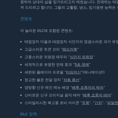
원하여 상대의 삶을 망가뜨리고자 애썼습니다. 친애하는 태엽
켜 드리려고 합니다. 그들의 교활함, 냉소, 임기응변 능력
콘텐츠
이 놀라운 DLC에 포함된 콘텐츠:
태엽장치 마을과 태엽장치 식민지의 영광스러운 과거 유
고급스러운 토큰 꼬리 "
레드카펫
"
고풍스러운 위원장 테두리 "
식민지 위원장
"
세계적으로 유명한 전체 효과 "
5초 명예
"
세련된 플레이어 프로필 "
타임머신
"(애니메이션!)
정교한 불운 전달 장치 "
자동 풍선
"
양방향 신규 메인 메뉴 배경 "
배후 조종자의 탁자
"
신비로운 신규 오리지널 음악 테마 "
배후 조종자 테마
"
스타일리시한 복고풍 로비 아이콘 "
두목
", "
기자
", "
파일
DLC 정책