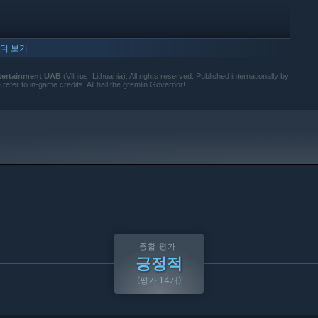
더 보기
ntertainment UAB
(Vilnius, Lithuania). All rights reserved. Published internationally by
se refer to in-game credits. All hail the gremlin Governor!
종합 평가:
긍정적
(평가 14개)