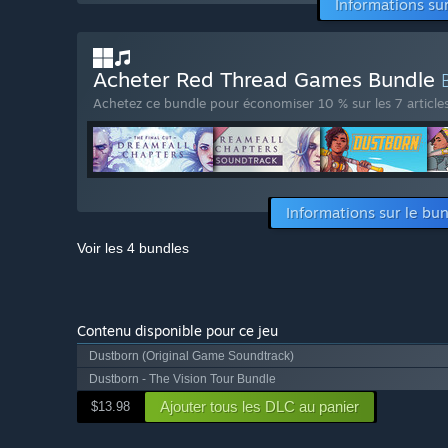
Informations su
Acheter Red Thread Games Bundle
Achetez ce bundle pour économiser 10 % sur les 7 articles
Informations sur le bu
Voir les 4 bundles
Contenu disponible pour ce jeu
Dustborn (Original Game Soundtrack)
Dustborn - The Vision Tour Bundle
Ajouter tous les DLC au panier
$13.98