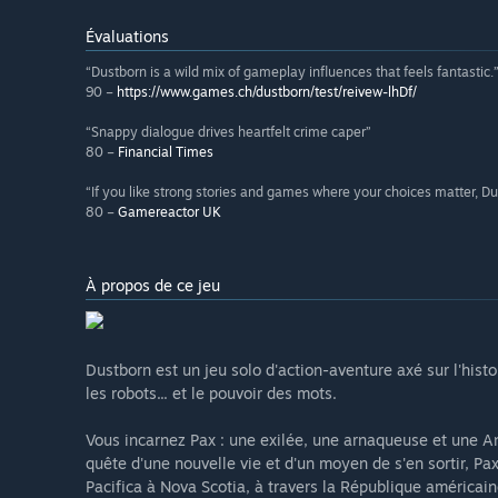
Évaluations
“Dustborn is a wild mix of gameplay influences that feels fantastic.
90 –
https://www.games.ch/dustborn/test/reivew-lhDf/
“Snappy dialogue drives heartfelt crime caper”
80 –
Financial Times
“If you like strong stories and games where your choices matter, Dus
80 –
Gamereactor UK
À propos de ce jeu
Dustborn est un jeu solo d'action-aventure axé sur l'histoi
les robots... et le pouvoir des mots.
Vous incarnez Pax : une exilée, une arnaqueuse et une A
quête d'une nouvelle vie et d'un moyen de s'en sortir, P
Pacifica à Nova Scotia, à travers la République américain