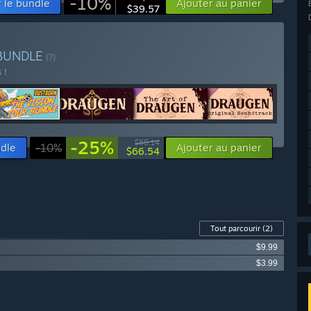
-10%
r le bundle
Ajouter au panier
$39.57
BUNDLE
(?)
 !
-25%
$88.14
ndle
-10%
Ajouter au panier
$66.54
Tout parcourir
(2)
$9.99
$3.99