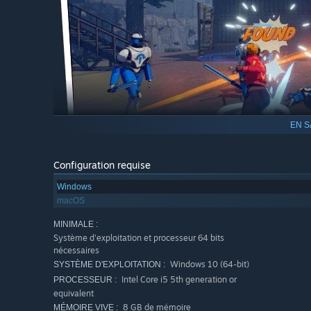
EN S
Les mots ont un pouvoir, un vrai pouvoir. Utilisez des Cri
Configuration requise
manipuler vos interlocuteurs et vous sortir de situation
arsenal linguistique face à vos ennemis... et vos amis.
Windows
macOS
UN VOYAGE À TRAVERS UN CONTINENT DIVISÉ
MINIMALE :
Système d'exploitation et processeur 64 bits
Sur les routes d'une Amérique uchronique, vous ferez esc
nécessaires
inattendues, rencontrerez une multitude de personnages 
Windows 10 (64-bit)
SYSTÈME D'EXPLOITATION :
(ou affronterez) vos poursuivants. Admirez de magnifique
Intel Core i5 5th generation or
PROCESSEUR :
graphique coloré inspiré de la bande dessinée restituant 
equivalent
8 GB de mémoire
MÉMOIRE VIVE :