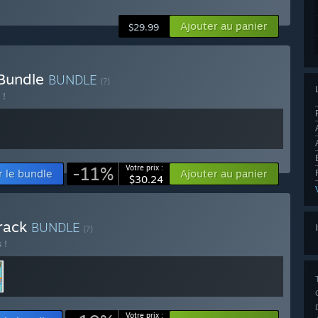
Ajouter au panier
$29.99
 Bundle
BUNDLE
(?)
 !
-11%
Votre prix :
r le bundle
Ajouter au panier
$30.24
track
BUNDLE
(?)
 !
Votre prix :