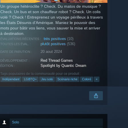
Un groupe hétéroclite ? Check. Du matos de musique ?
Check. Un bus et son chauffeur robot ? Check. Un colis
volé ? Check ! Entreprenez un voyage périlleux à travers
les États Désunis d'Amérique. Maniez le pouvoir des
mots pour bâtir vos liens, vous sauver la mise et arriver
à destination.
très positives
(10)
ÉVALUATIONS RÉCENTES :
plutôt positives
(536)
TOUTES LES ÉVAL. :
20 aout 2024
DATE DE PARUTION :
Red Thread Games
DÉVELOPPEMENT :
Spotlight by Quantic Dream
ÉDITION :
Tags populaires de la communauté pour ce produit :
Indépendant
LGBTQ+
Jeu solo
Scénario riche
Coloré
+
Solo