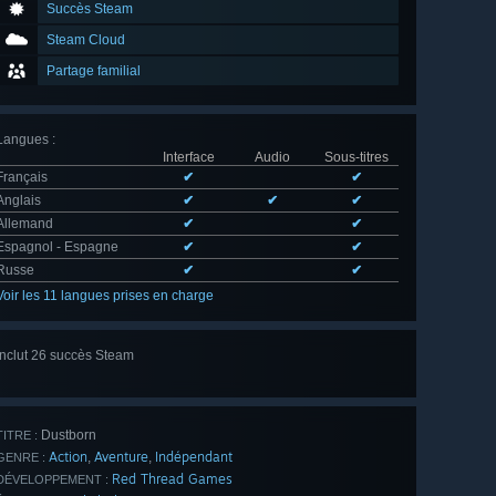
Succès Steam
Steam Cloud
Partage familial
Langues
:
Interface
Audio
Sous-titres
Français
✔
✔
Anglais
✔
✔
✔
Allemand
✔
✔
Espagnol - Espagne
✔
✔
Russe
✔
✔
Voir les 11 langues prises en charge
Inclut 26 succès Steam
Voir
tout (26)
Dustborn
TITRE :
Action
Aventure
Indépendant
,
,
GENRE :
Red Thread Games
DÉVELOPPEMENT :