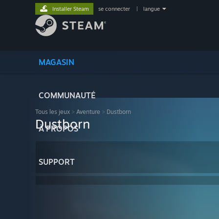
Installer Steam
se connecter
|
langue
MAGASIN
COMMUNAUTÉ
Tous les jeux
>
Aventure
>
Dustborn
Dustborn
À PROPOS
SUPPORT