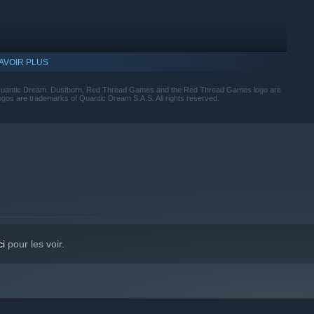
ez et comptez sur un groupe de marginaux aux pouvoirs
és hétéroclites. Des dialogues à choix multiples contribuent à
AVOIR PLUS
s portent sur les autres et sur eux-mêmes.
 Quantic Dream. Dustborn, Red Thread Games and the Red Thread Games logo are
s are trademarks of Quantic Dream S.A.S. All rights reserved.
ci
pour les voir.