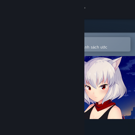
Đăng nhập
Cửa hàng
Cộng đồng
Mở bằng ứng dụng Steam di động
Để dễ dàng mua hoặc thêm vào danh sách ước
Thông tin
Hỗ trợ
Thay đổi ngôn ngữ
Cài ứng dụng Steam di động
Xem web cho desktop
Chaos Souls