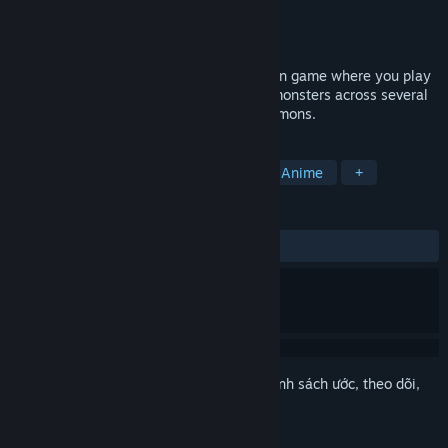
Nhà phát triển
Visualnoveler
Nhà phát hành
Visualnoveler
Phát hành
7 Thg11, 2017
Chaos Souls is a 2.5D side-scrolling action game where you play
as Eris, who must fight her way through monsters across several
different zones to save her sister from demons.
THEO NHÃN
Phiêu lưu
Hành động
Indie
Anime
+
ĐÁNH GIÁ
TRƯỚC NAY:
Trái chiều
(55% trên 18)
Đăng nhập
để thêm sản phẩm này vào danh sách ước, theo dõi,
hoặc đánh dấu nó thành "đã phớt lờ"