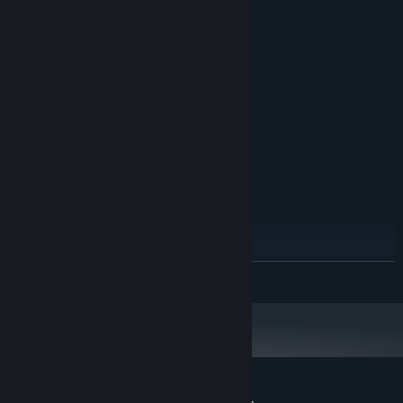
Yêu cầu hệ thống
TỐI THIỂU:
Windows 7+
HĐH *:
2GHz
BỘ XỬ LÝ:
8 GB RAM
BỘ NHỚ:
NVIDIA GeForce GTX 560
ĐỒ HỌA:
Phiên bản 11
DIRECTX:
2 GB chỗ trống khả dụng
LƯU TRỮ:
KHUYẾN NGHỊ:
Windows 7+
HĐH *:
2.3GHz
BỘ XỬ LÝ:
16 GB RAM
BỘ NHỚ:
NVIDIA GeForce GTX 960
ĐỒ HỌA:
Phiên bản 11
DIRECTX:
ĐỌC THÊM
2 GB chỗ trống khả dụng
LƯU TRỮ:
Bắt đầu từ 01/01/2024, phần mềm Steam chỉ hỗ trợ từ Windows 10 trở lên.
*