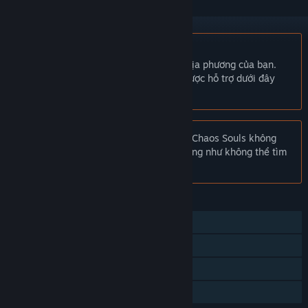
Không hỗ trợ ngôn ngữ Tiếng Việt
Sản phẩm này không hỗ trợ ngôn ngữ địa phương của bạn.
Vui lòng xem lại danh sách ngôn ngữ được hỗ trợ dưới đây
trước khi mua.
Chú ý:
Theo yêu cầu từ nhà phát hành, Chaos Souls không
còn đăng trên trang cửa hàng Steam cũng như không thể tìm
thấy trong mục tìm kiếm.
TÍNH NĂNG
Chơi đơn
Thành tựu Steam
Steam Cloud
Chia sẻ gia đình