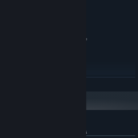
Windows 7+
SO *:
2GHz
PROCESADOR:
8 GB de RAM
MEMORIA:
NVIDIA GeForce GTX 560
GRÁFICOS:
Versión 11
DIRECTX:
2 GB de espacio disponible
ALMACENAMIENTO:
RECOMENDADO:
Windows 7+
SO *:
2.3GHz
PROCESADOR:
16 GB de RAM
MEMORIA:
NVIDIA GeForce GTX 960
GRÁFICOS:
Versión 11
DIRECTX:
LEER MÁS
2 GB de espacio disponible
ALMACENAMIENTO:
A partir del 1 de enero de 2024, el cliente de Steam solo será compatible
*
con Windows 10 y versiones posteriores.
Reseñas de usuarios para Chaos Souls
Sobre las reseñas de usuarios
Tus preferencias