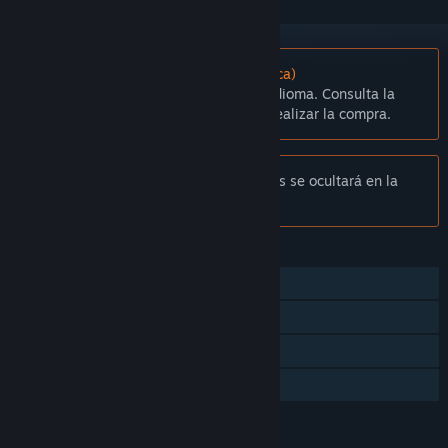
No disponible en Español (Latinoamérica)
Este artículo no está disponible en tu idioma. Consulta la
lista de idiomas disponibles antes de realizar la compra.
Aviso:
A petición del editor, Chaos Souls se ocultará en la
tienda de Steam y no podrás buscarlo.
CARACTERÍSTICAS
Un jugador
Logros de Steam
Steam Cloud
Préstamo familiar
IDIOMAS