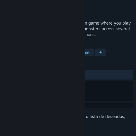
Desarrollador
Visualnoveler
Editor
Visualnoveler
Lanzado el
7 NOV 2017
Chaos Souls is a 2.5D side-scrolling action game where you play
as Eris, who must fight her way through monsters across several
different zones to save her sister from demons.
ETIQUETAS
Aventura
Acción
Indie
Anime
+
RESEÑAS
SIEMPRE:
Variadas
(55 % de 18)
Inicia sesión
para agregar este artículo a tu lista de deseados,
seguirlo o marcarlo como ignorado.