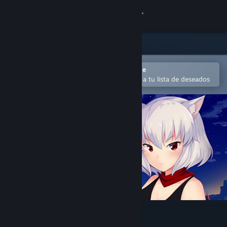
Iniciar sesión
Tienda
Comunidad
Abrir en la aplicación Steam Mobile
Para comprar o agregar fácilmente a tu lista de deseados
Acerca de
Soporte
Cambiar idioma
Obtener la aplicación de Steam Mobile
Ver versión clásica
Chaos Souls