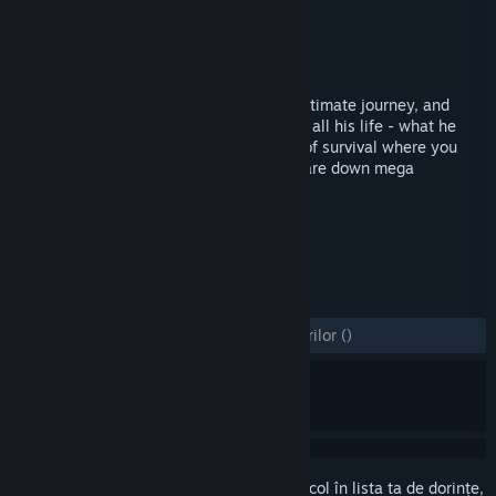
Dezvoltator
Frenetic Gaming
Editor
Frenetic Gaming
Lansare
9 iul. 2018
Help a lonely spermatozoon survive his ultimate journey, and
solve what has been haunting his dreams all his life - what he
calls, "The Ovum"! Join him on his quest of survival where you
will face hordes of ravenous std's, and stare down mega
organisms who have never met defeat!
ETICHETE
Indie
Casual
Simulare
+
RECENZII
DINTOTDEAUNA:
2 recenzii ale utilizatorilor
()
Conectează-te
pentru a adăuga acest articol în lista ta de dorințe,