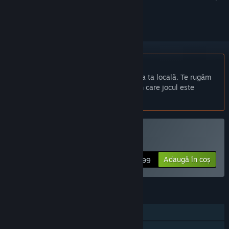
a-l urmări sau a-l marca drept ignorat.
Nu este disponibil în limba: Română
Acest produs nu este disponibil în limba ta locală. Te rugăm
să consulți lista de mai jos cu limbile în care jocul este
disponibil înainte de achiziționare
Cumpără unBorn
Adaugă în coș
$0.99
CARACTERISTICI
Un jucător