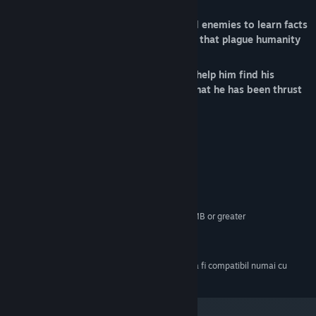
Fill all your Petri dishes with defeated enemies to learn facts
and stats of the actual hoards of stds that plague humanity
Become your spermatozoon's friend, help him find his
purpose, and survive the canal-hells that he has been thrust
into!
Cerințe de sistem
MINIM:
Windows XP
SO *:
2 GB RAM
MEMORIE:
OpenGL-capable graphics card, 128MB or greater
GRAFICĂ:
Versiune 9.0
DIRECTX:
250 MB spațiu disponibil
STOCARE:
Începând cu 1 ianuarie 2024, clientul Steam va fi compatibil numai cu
*
Windows 10 și versiunile ulterioare.