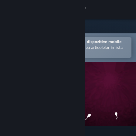
Conectează-te
Magazin
Comunitate
Deschide în aplicația Steam pentru dispozitive mobile
Facilitează achiziționarea și adăugarea articolelor în lista
de dorințe.
Despre
Asistență
Schimbă limba
Obține aplicația Steam pentru dispozitive mobile
Vezi site în versiunea pentru desktop
unBorn