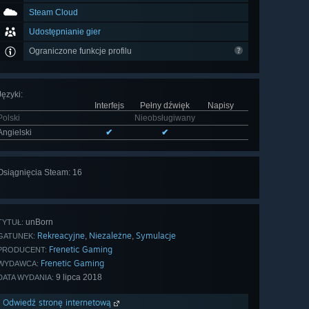
Steam Cloud
Udostępnianie gier
Ograniczone funkcje profilu
Języki
:
Interfejs
Pełny dźwięk
Napisy
Polski
Nieobsługiwany
Angielski
✔
✔
Wyświetl
Osiągnięcia Steam: 16
wszystkie
(16)
unBorn
TYTUŁ:
Rekreacyjne
Niezależne
Symulacje
,
,
GATUNEK:
Frenetic Gaming
PRODUCENT:
Frenetic Gaming
WYDAWCA:
9 lipca 2018
DATA WYDANIA:
Odwiedź stronę internetową