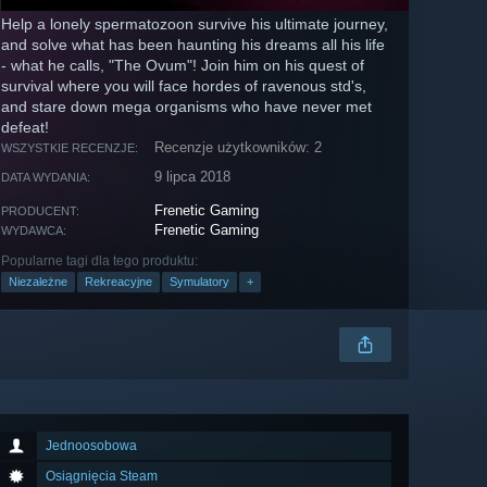
Help a lonely spermatozoon survive his ultimate journey,
and solve what has been haunting his dreams all his life
- what he calls, "The Ovum"! Join him on his quest of
survival where you will face hordes of ravenous std's,
and stare down mega organisms who have never met
defeat!
Recenzje użytkowników: 2
WSZYSTKIE RECENZJE:
9 lipca 2018
DATA WYDANIA:
Frenetic Gaming
PRODUCENT:
Frenetic Gaming
WYDAWCA:
Popularne tagi dla tego produktu:
Niezależne
Rekreacyjne
Symulatory
+
Jednoosobowa
Osiągnięcia Steam