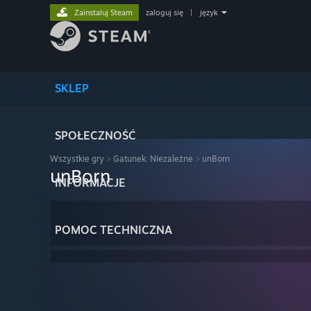
Zainstaluj Steam
zaloguj się
|
język
SKLEP
SPOŁECZNOŚĆ
Wszystkie gry
>
Gatunek: Niezależne
>
unBorn
unBorn
INFORMACJE
POMOC TECHNICZNA