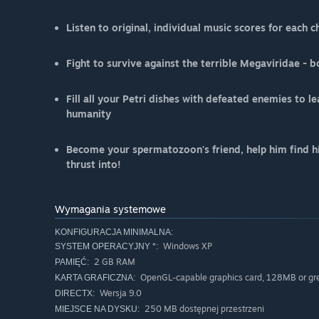
Listen to original, individual music scores for each c
Fight to survive against the terrible Megaviridae - 
Fill all your Petri dishes with defeated enemies to le
humanity
Become your spermatozoon's friend, help him find hi
thrust into!
Wymagania systemowe
KONFIGURACJA MINIMALNA:
Windows XP
SYSTEM OPERACYJNY *:
2 GB RAM
PAMIĘĆ:
OpenGL-capable graphics card, 128MB or gr
KARTA GRAFICZNA:
Wersja 9.0
DIRECTX:
250 MB dostępnej przestrzeni
MIEJSCE NA DYSKU: