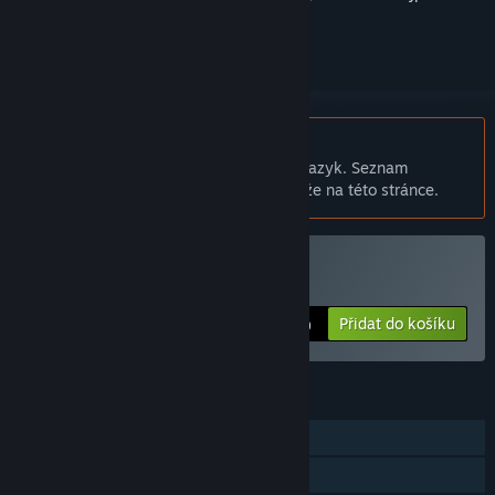
přihlásit
.
Čeština není podporována
Tento produkt nepodporuje Váš místní jazyk. Seznam
podporovaných jazyků je k dispozici níže na této stránce.
Zakoupit Packet Queen #
Přidat do košíku
$4.99
FUNKCE
Režim pro jednoho hráče
Achievementy