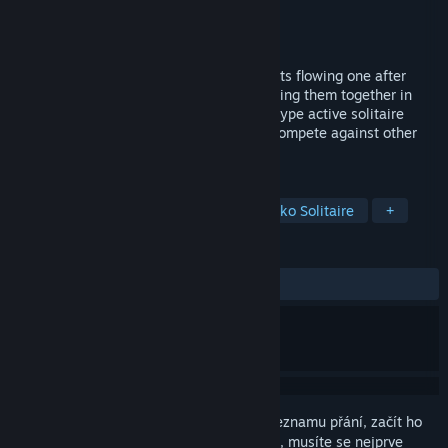
Vývojář
FaSPel
Vydavatel
FaSPel
Vydání
16. říj. 2017
Divide up quickly and precisely the packets flowing one after
another. Aim to get a higher score by putting them together in
poker-style hands! This is a competitive-type active solitaire
game. Includes VS Mode where you can compete against other
players over the Internet.
ZNAČKY
Nenáročné
Logické
Podobné jako Solitaire
+
RECENZE
VŠECHNY:
2 uživatelských recenzí
()
Abyste si mohli tento produkt přidat do seznamu přání, začít ho
sledovat nebo ho zařadit mezi ignorované, musíte se nejprve