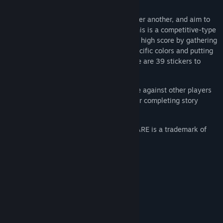
Divide up the packets that appear one after another, and aim to
get a higher score than your opponent. This is a competitive-type
active solitaire game where you aim for a high score by gathering
the necessary packets while avoiding specific colors and putting
them together in poker-style hands. There are 39 stickers to
collect based on how you play.
Includes VS Mode where you can compete against other players
over the Internet. Aim for a high rank after completing story
mode!
* Powered by "CRI ADX2 (TM) LE". CRIWARE is a trademark of
CRI Middleware Co., Ltd.
Systémové požadavky
MINIMÁLNÍ:
Vyžaduje 64bitový procesor a operační systém
Windows XP SP1 and later
OS *:
Intel Core 2 duo and later
PROCESOR: