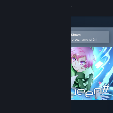
Přihlásit se
Obchod
Komunita
Otevřete v mobilní aplikaci služby Steam
Pro snazší zakoupení nebo přidání do seznamu přání
Informace
Podpora
Změnit jazyk
Mobilní aplikace služby Steam
Desktopová verze stránky
Packet Queen #