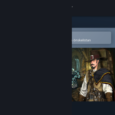
Logga in
Butik
Gemenskap
Öppna i Steams mobilapp
för att enkelt köpa eller lägga till på önskelistan
Om
Support
Byt språk
Skaffa Steams mobilapp
Se skrivbordswebbplats
A Plot Story