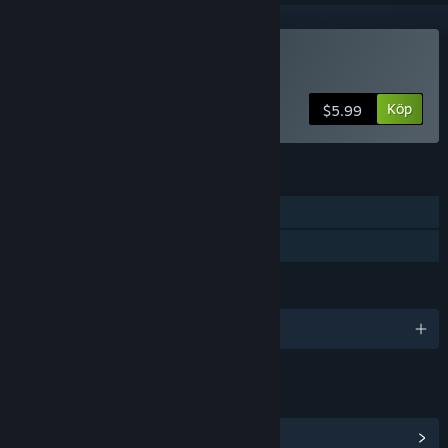
Köp A Plot Story
Köp
$5.99
FUNKTIONER
En spelare
Familjedelning
SPRÅK
Engelska
LÄNKAR OCH INFORMATION
Visa gemenskapscentral