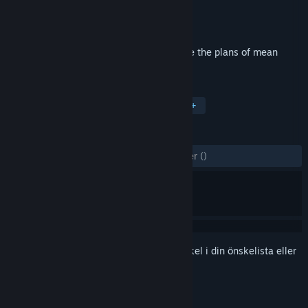
Utvecklare
Shaman Games Studio
Utgivare
Shaman Games Studio
Lansering
31 aug, 2017
Learn how a girl Lily managed to frustrate the plans of mean
Duchess and to save the Crown Prince.
TAGGAR
Fritid
Dolda objekt
Pussel
+
RECENSIONER
GENOM TIDERNA:
7 användarrecensioner
()
Registrera dig
för att lägga till denna artikel i din önskelista eller
ignorera den.