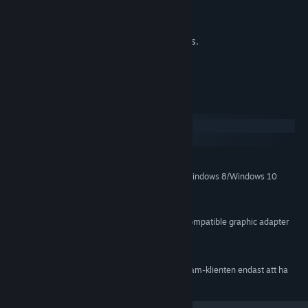
91 game level.
12 hours of fascinating gameplay.
More than 10 different game mechanics.
500 unique game tools.
Systemkrav
Windows
macOS
MINIMUM:
Windows XP/Windows Vista/Windows 7/Windows 8/Windows 10
OS *:
2 GHz
PROCESSOR:
1024 MB RAM
MINNE:
Any DirectX 9 and Shader Model 3.0-compatible graphic adapter
GRAFIK:
Version 9.0
DIRECTX:
1 GB ledigt utrymme
LAGRING:
Från och med den 1 januari 2024 kommer Steam-klienten endast att ha
*
stöd för Windows 10 och senare versioner.