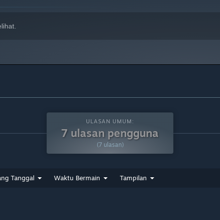
ihat.
ULASAN UMUM:
7 ulasan pengguna
(7 ulasan)
ang Tanggal
Waktu Bermain
Tampilan