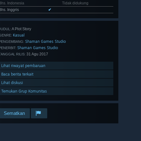
Bhs. Indonesia
Tidak didukung
Bhs. Inggris
✔
A Plot Story
JUDUL:
Kasual
GENRE:
Shaman Games Studio
PENGEMBANG:
Shaman Games Studio
PENERBIT:
31 Agu 2017
TANGGAL RILIS:
Lihat riwayat pembaruan
Baca berita terkait
Lihat diskusi
Temukan Grup Komunitas
Sematkan