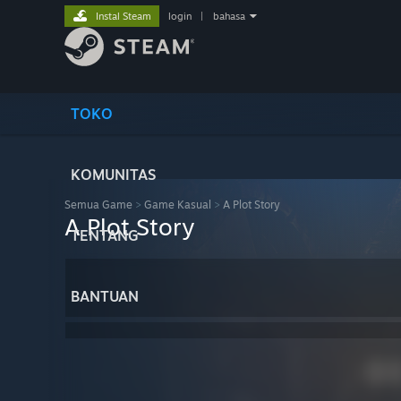
Instal Steam
login
|
bahasa
TOKO
KOMUNITAS
Semua Game
>
Game Kasual
>
A Plot Story
A Plot Story
TENTANG
BANTUAN